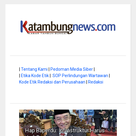
|
Tentang Kami
|
Pedoman Media Siber
|
|
Etika Kode Etik
|
SOP Perlindungan Wartawan
|
Kode Etik Redaksi dan Perusahaan
|
Redaksi
a di
Hap Baperdu: Infrastruktur Harus
Musi