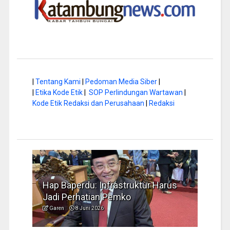
|
Tentang Kami
|
Pedoman Media Siber
|
|
Etika Kode Etik
|
SOP Perlindungan Wartawan
|
Kode Etik Redaksi dan Perusahaan
|
Redaksi
a di
Hap Baperdu: Infrastruktur Harus
Musi
Jadi Perhatian Pemko
Peng
Garen
8 Juni 2026
Garen