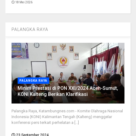
18 Mei 2026
PALANGKA RAYA
PALANGKA RAYA
Minim Prestasi di PON XXI/2024 Aceh-Sumut,
KONI Kalteng Berikan Klarifikasi
Palangka Raya, Katambungnes.com - Komite Olahraga Nasional
Indonesia (KONI) Kalimantan Tengah (Kalteng) menggelar
konferensi pers terkait perhelatan a [...]
23 September 2024