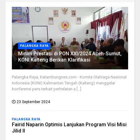
PALANGKA RAYA
Minim Prestasi di PON XXI/2024 Aceh-Sumut,
KONI Kalteng Berikan Klarifikasi
Palangka Raya, Katambungnes.com - Komite Olahraga Nasional
Indonesia (KONI) Kalimantan Tengah (Kalteng) menggelar
konferensi pers terkait perhelatan a [...]
23 September 2024
PALANGKA RAYA
Fairid Naparin Optimis Lanjukan Program Visi Misi
Jilid II