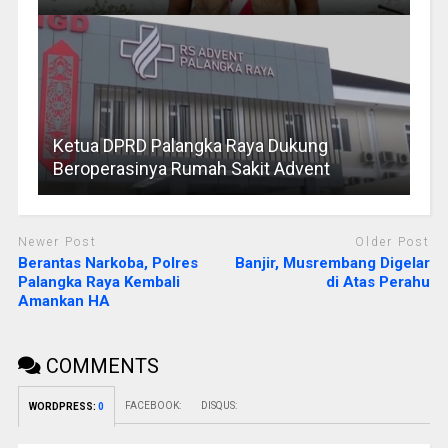
Ketua DPRD Palangka Raya Dukung
Beroperasinya Rumah Sakit Advent
Newer Post
Older Post
Berantas Narkoba, Polres
Banjir, Musrembang Digelar
Palangka Raya Kembali
di Atas Perahu
Amankan HA
COMMENTS
FACEBOOK:
DISQUS:
WORDPRESS:
0