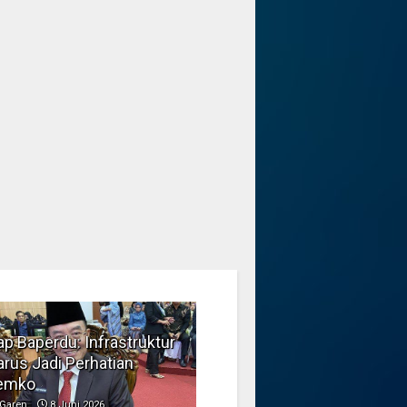
p Baperdu: Infrastruktur
Musim Kemarau, DPRD
rus Jadi Perhatian
Dorong Pengelolaan
emko
Sampah yang Aman
Garen
8 Juni 2026
Garen
6 Juni 2026