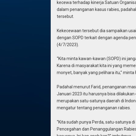
kecewa terhadap kinerja Satuan Organis
dalam penanganan kasus rabies, padahal 
tersebut.
Kekecewaan tersebut dia sampaikan usa
dengan SOPD terkait dengan agenda penan
(4/7/2023).
“Kita minta kawan-kawan (SOPD) ini jangan 
Karena di masyarakat kita ini yang memel
monyet, banyak yang pelihara itu,” minta F
Padahal menurut Farid, penanganan masa
Januari 2023 itu harusnya bisa dilakukan
merupakan satu-satunya daerah di Indon
mengatur tentang penanganan rabies.
“Kita sudah punya Perda, satu-satunya di
Pencegahan dan Penanggulangan Rabies, sa