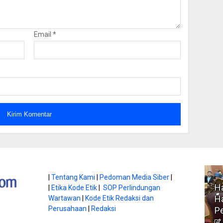
Email
*
atan di Gunung
|
Tentang Kami
|
Pedoman Media Siber
|
Ha
|
Etika Kode Etik
|
SOP Perlindungan
, Ini
Literasi Jadi Bekal Utama
Ha
Wartawan
|
Kode Etik Redaksi dan
bnya
Perusahaan
|
Redaksi
Siswa di Era Digital
P
atambungnews
Garen
9 Juni 2026