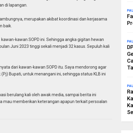
 di lapangan.
PA
Fa
ambungnya, merupakan akibat koordinasi dan kerjasama
Pr
n baik.
oleh kawan-kawan SOPD ini. Sehingga angka gigitan hewan
PA
DP
 bulan Juni 2023 tinggi sekali menjadi 32 kasus. Sepuluh kali
Ge
Ca
Ta
an nyata dari kawan-kawan SOPD itu. Saya mendorong agar
 (Pj) Bupati, untuk menangani ini, sehingga status KLB ini
PA
Ra
si berulang kali oleh awak media, sampai berita ini
Ka
uga mau memberikan keterangan apapun terkait persoalan
Ka
Se