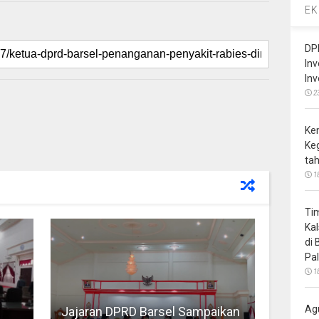
EK
DP
In
In
2
Ke
Ke
ta
1
Ti
Ka
di
Pa
1
Ag
Jajaran DPRD Barsel Sampaikan