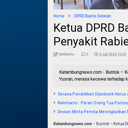
Home
DPRD Barito Selatan
Ketua DPRD Ba
Penyakit Rabi
donbarito -
0
4 Juli 2023 10:53
Katambungnews.com - Buntok – Ke
Yusran, merasa kecewa terhadap k
Serana Pendidikan Dipelosok Harus 
Rahmanto : Peran Orang Tua Penti
Dewan Minta Pemda Meningkatkan 
Katambungnews.com
– Buntok – Ketua D