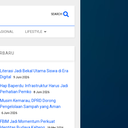
SEARCH
ASIONAL
LIFESTYLE
ERBARU
Literasi Jadi Bekal Utama Siswa di Era
Digital
9 Juni 2026
Hap Baperdu: Infrastruktur Harus Jadi
Perhatian Pemko
8 Juni 2026
Musim Kemarau, DPRD Dorong
Pengelolaan Sampah yang Aman
6 Juni 2026
FBIM Jadi Momentum Perkuat
Identitas Budaya Kalteng
19 Mei 2026