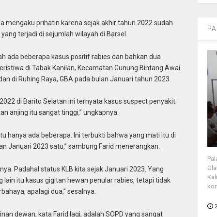
uga mengaku prihatin karena sejak akhir tahun 2022 sudah
PA
yang terjadi di sejumlah wilayah di Barsel.
udah ada beberapa kasus positif rabies dan bahkan dua
peristiwa di Tabak Kanilan, Kecamatan Gunung Bintang Awai
an di Ruhing Raya, GBA pada bulan Januari tahun 2023.
 2022 di Barito Selatan ini ternyata kasus suspect penyakit
itan anjing itu sangat tinggi,” ungkapnya.
u hanya ada beberapa. Ini terbukti bahwa yang mati itu di
lan Januari 2023 satu,” sambung Farid menerangkan.
Pal
Ola
ya. Padahal status KLB kita sejak Januari 2023. Yang
Kal
lain itu kasus gigitan hewan penular rabies, tetapi tidak
kon
rbahaya, apalagi dua,” sesalnya.
nan dewan, kata Farid lagi, adalah SOPD yang sangat