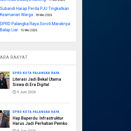
Subandi Harap Perda PJU Tingkatkan
Keamanan Warga
18 Mei 2026
DPRD Palangka Raya Soroti Maraknya
Balap Liar
15 Mei 2026
ARA RAKYAT
DPRD KOTA PALANGKA RAYA
Literasi Jadi Bekal Utama
Siswa di Era Digital
9 Juni 2026
DPRD KOTA PALANGKA RAYA
Hap Baperdu: Infrastruktur
Harus Jadi Perhatian Pemko