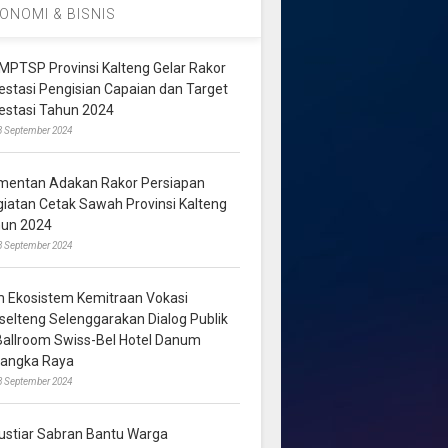
ONOMI & BISNIS
MPTSP Provinsi Kalteng Gelar Rakor
vestasi Pengisian Capaian dan Target
vestasi Tahun 2024
3 September 2024
mentan Adakan Rakor Persiapan
giatan Cetak Sawah Provinsi Kalteng
hun 2024
8 September 2024
m Ekosistem Kemitraan Vokasi
lselteng Selenggarakan Dialog Publik
 Ballroom Swiss-Bel Hotel Danum
langka Raya
8 September 2024
ustiar Sabran Bantu Warga