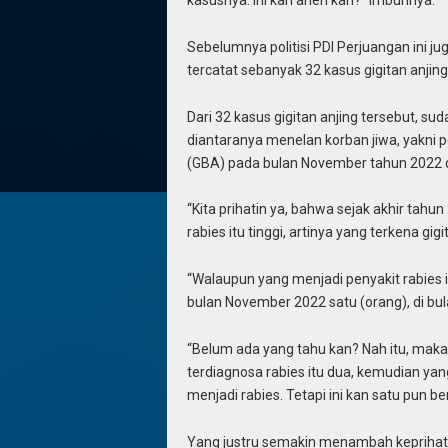
kasusnya. Ini kan aneh kan?” imbuhnya.
Sebelumnya politisi PDI Perjuangan ini j
tercatat sebanyak 32 kasus gigitan anjing 
Dari 32 kasus gigitan anjing tersebut, s
diantaranya menelan korban jiwa, yakni 
(GBA) pada bulan November tahun 2022 d
“Kita prihatin ya, bahwa sejak akhir tahun
rabies itu tinggi, artinya yang terkena gig
“Walaupun yang menjadi penyakit rabies it
bulan November 2022 satu (orang), di bu
“Belum ada yang tahu kan? Nah itu, makan
terdiagnosa rabies itu dua, kemudian yang 
menjadi rabies. Tetapi ini kan satu pun be
Yang justru semakin menambah keprihati