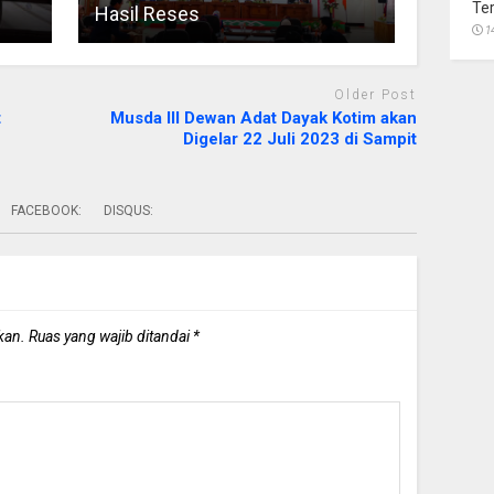
Te
Hasil Reses
1
Older Post
t
Musda III Dewan Adat Dayak Kotim akan
Digelar 22 Juli 2023 di Sampit
FACEBOOK:
DISQUS:
kan.
Ruas yang wajib ditandai
*