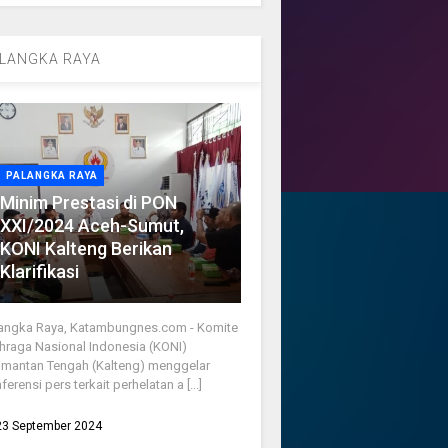
LANGKA RAYA
PALANGKA RAYA
Minim Prestasi di PON
XXI/2024 Aceh-Sumut,
KONI Kalteng Berikan
Klarifikasi
angka Raya, Katambungnes.com - Komite
hraga Nasional Indonesia (KONI)
imantan Tengah (Kalteng) menggelar
ferensi pers terkait perhelatan a [...]
23 September 2024