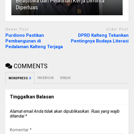
Beasiswa dan Pelatihan Kerja Diminta
Diperluas
Newer Post
Older Post
Purdiono Pastikan
DPRD Kalteng Tekankan
Pembangunan di
Pentingnya Budaya Literasi
Pedalaman Kalteng Terjaga
COMMENTS
FACEBOOK:
DISQUS:
WORDPRESS:
0
Tinggalkan Balasan
Alamat email Anda tidak akan dipublikasikan.
Ruas yang wajib
ditandai
*
Komentar
*