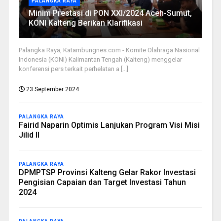
PALANGKA RAYA
Minim Prestasi di PON XXI/2024 Aceh-Sumut,
KONI Kalteng Berikan Klarifikasi
Palangka Raya, Katambungnes.com - Komite Olahraga Nasional
Indonesia (KONI) Kalimantan Tengah (Kalteng) menggelar
konferensi pers terkait perhelatan a [...]
23 September 2024
PALANGKA RAYA
Fairid Naparin Optimis Lanjukan Program Visi Misi
Jilid II
PALANGKA RAYA
DPMPTSP Provinsi Kalteng Gelar Rakor Investasi
Pengisian Capaian dan Target Investasi Tahun
2024