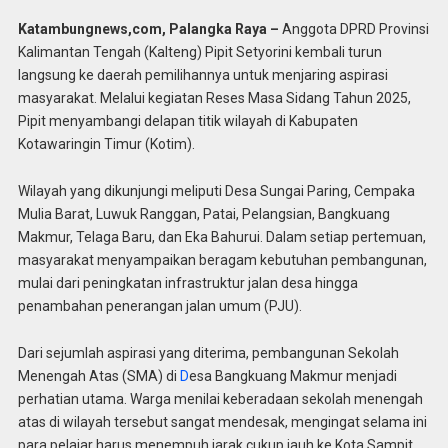
Katambungnews,com, Palangka Raya –
Anggota DPRD Provinsi
Kalimantan Tengah (Kalteng) Pipit Setyorini kembali turun
langsung ke daerah pemilihannya untuk menjaring aspirasi
masyarakat. Melalui kegiatan Reses Masa Sidang Tahun 2025,
Pipit menyambangi delapan titik wilayah di Kabupaten
Kotawaringin Timur (Kotim).
Wilayah yang dikunjungi meliputi Desa Sungai Paring, Cempaka
Mulia Barat, Luwuk Ranggan, Patai, Pelangsian, Bangkuang
Makmur, Telaga Baru, dan Eka Bahurui. Dalam setiap pertemuan,
masyarakat menyampaikan beragam kebutuhan pembangunan,
mulai dari peningkatan infrastruktur jalan desa hingga
penambahan penerangan jalan umum (PJU).
Dari sejumlah aspirasi yang diterima, pembangunan Sekolah
Menengah Atas (SMA) di
D
esa Bangkuang Makmur menjadi
perhatian utama. Warga menilai keberadaan sekolah menengah
atas di wilayah tersebut sangat mendesak, mengingat selama ini
para pelajar harus menempuh jarak cukup jauh ke Kota Sampit