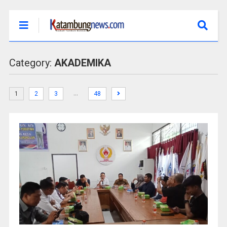
Category:
AKADEMIKA
…
1
2
3
48