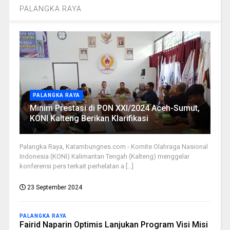
PALANGKA RAYA
PALANGKA RAYA
Minim Prestasi di PON XXI/2024 Aceh-Sumut,
KONI Kalteng Berikan Klarifikasi
Palangka Raya, Katambungnes.com - Komite Olahraga Nasional
Indonesia (KONI) Kalimantan Tengah (Kalteng) menggelar
konferensi pers terkait perhelatan a [...]
23 September 2024
PALANGKA RAYA
Fairid Naparin Optimis Lanjukan Program Visi Misi