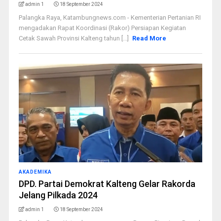
admin 1
18 September 2024
Palangka Raya, Katambungnews.com - Kementerian Pertanian RI
mengadakan Rapat Koordinasi (Rakor) Persiapan Kegiatan
Cetak Sawah Provinsi Kalteng tahun [...]
Read More
AKADEMIKA
DPD. Partai Demokrat Kalteng Gelar Rakorda
Jelang Pilkada 2024
admin 1
18 September 2024