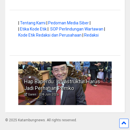
|
Tentang Kami
|
Pedoman Media Siber
|
|
Etika Kode Etik
|
SOP Perlindungan Wartawan
|
Kode Etik Redaksi dan Perusahaan
|
Redaksi
rus
Musim Kemarau, DPRD Dorong
FBIM
Pengelolaan Sampah yang Aman
Ident
Garen
6 Juni 2026
Garen
© 2025 Katambungnews. All rights reserved.