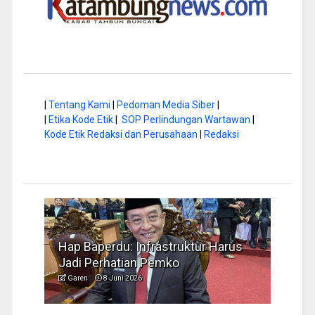
|
Tentang Kami
|
Pedoman Media Siber
|
|
Etika Kode Etik
|
SOP Perlindungan Wartawan
|
Kode Etik Redaksi dan Perusahaan
|
Redaksi
a di
Hap Baperdu: Infrastruktur Harus
Musi
Jadi Perhatian Pemko
Peng
Garen
8 Juni 2026
Garen