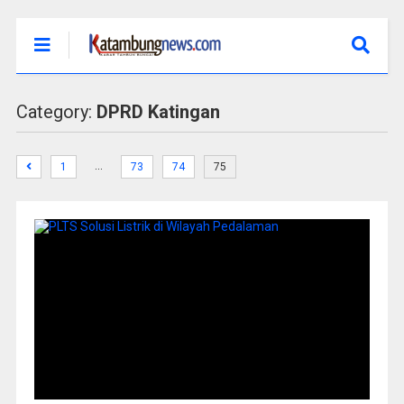
Category:
DPRD Katingan
…
1
73
74
75