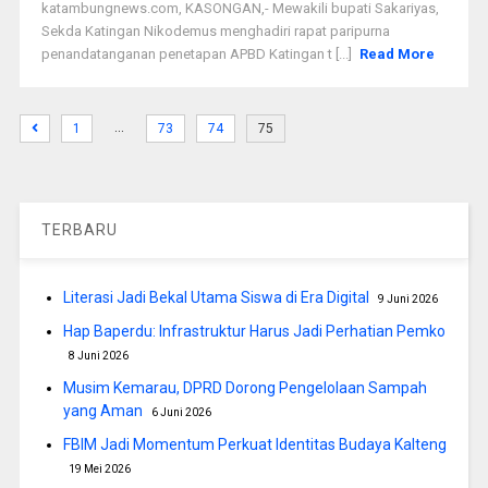
katambungnews.com, KASONGAN,- Mewakili bupati Sakariyas,
Sekda Katingan Nikodemus menghadiri rapat paripurna
penandatanganan penetapan APBD Katingan t [...]
Read More
…
1
73
74
75
TERBARU
Literasi Jadi Bekal Utama Siswa di Era Digital
9 Juni 2026
Hap Baperdu: Infrastruktur Harus Jadi Perhatian Pemko
8 Juni 2026
Musim Kemarau, DPRD Dorong Pengelolaan Sampah
yang Aman
6 Juni 2026
FBIM Jadi Momentum Perkuat Identitas Budaya Kalteng
19 Mei 2026