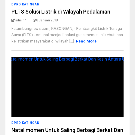
DPRD KATINGAN
PLTS Solusi Listrik di Wilayah Pedalaman
admin 1
8 Januari 2018
katambungnews.com, KASONGAN, - Pembangkit Listrik Tenaga
Surya (PLTS) komunal menjadi solusi guna memenuhi kebutuhan
kelistrikan masyarakat di wilayah [...]
Read More
DPRD KATINGAN
Natal momen Untuk Saling Berbagi Berkat Dan