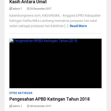
Kasih Antara Umat
admin 1
29 Desember 2017
katambungnews.com, KASONGAN, - Anggota DPRD Kabupaten
Katingan Dahlia Mika Lambang memaknai perayaan hari natal
selain sebagai perayaan hari kelahiran [...]
Read More
DPRD KATINGAN
Pengesahan APBD Katingan Tahun 2018
admin 1
28 Desember 2017