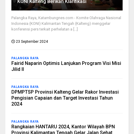
KONI Kalteng Berikan Klarifikasi
Palangka Raya, Katambungnes.com - Komite Olahraga Nasional
Indonesia (KONI) Kalimantan Tengah (Kalteng) menggelar
konferensi pers terkait perhelatan a [...]
23 September 2024
PALANGKA RAYA
Fairid Naparin Optimis Lanjukan Program Visi Misi
Jilid II
PALANGKA RAYA
DPMPTSP Provinsi Kalteng Gelar Rakor Investasi
Pengisian Capaian dan Target Investasi Tahun
2024
PALANGKA RAYA
Rangkaian HANTARU 2024, Kantor Wilayah BPN
Provinsi Kalimantan Tengah Gelar Jalan Sehat