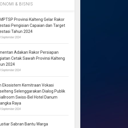
ONOMI & BISNIS
MPTSP Provinsi Kalteng Gelar Rakor
vestasi Pengisian Capaian dan Target
vestasi Tahun 2024
3 September 2024
mentan Adakan Rakor Persiapan
giatan Cetak Sawah Provinsi Kalteng
hun 2024
8 September 2024
m Ekosistem Kemitraan Vokasi
lselteng Selenggarakan Dialog Publik
 Ballroom Swiss-Bel Hotel Danum
langka Raya
8 September 2024
ustiar Sabran Bantu Warga