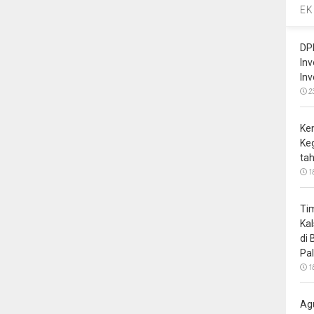
EK
DP
In
In
2
Ke
Ke
ta
1
Ti
Ka
di
Pa
1
Ag