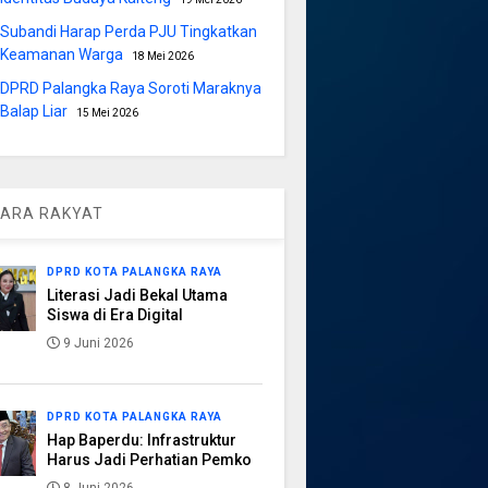
Subandi Harap Perda PJU Tingkatkan
Keamanan Warga
18 Mei 2026
DPRD Palangka Raya Soroti Maraknya
Balap Liar
15 Mei 2026
ARA RAKYAT
DPRD KOTA PALANGKA RAYA
Literasi Jadi Bekal Utama
Siswa di Era Digital
9 Juni 2026
DPRD KOTA PALANGKA RAYA
Hap Baperdu: Infrastruktur
Harus Jadi Perhatian Pemko