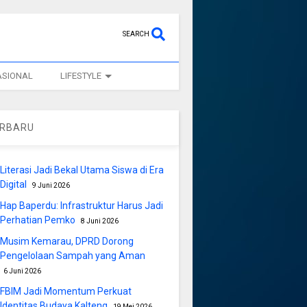
SEARCH
ASIONAL
LIFESTYLE
ERBARU
Literasi Jadi Bekal Utama Siswa di Era
Digital
9 Juni 2026
Hap Baperdu: Infrastruktur Harus Jadi
Perhatian Pemko
8 Juni 2026
Musim Kemarau, DPRD Dorong
Pengelolaan Sampah yang Aman
6 Juni 2026
FBIM Jadi Momentum Perkuat
Identitas Budaya Kalteng
19 Mei 2026