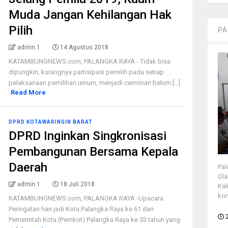
Muda Jangan Kehilangan Hak
Pilih
PA
admin 1
14 Agustus 2018
KATAMBUNGNEWS.com, PALANGKA RAYA - Tidak bisa
dipungkiri, kurangnya partisipasi pemilih pada setiap
pelaksanaan pemilihan umum, menjadi cerminan belum [...]
Read More
DPRD KOTAWARINGIN BARAT
DPRD Inginkan Singkronisasi
Pembangunan Bersama Kepala
Daerah
Pal
Ola
admin 1
18 Juli 2018
Kal
kon
KATAMBUNGNEWS.com, PALANGKA RAYA -Upacara
Peringatan hari jadi Kota Palangka Raya ke 61 dan
Pemerintah Kota (Pemkot) Palangka Raya ke 53 tahun yang