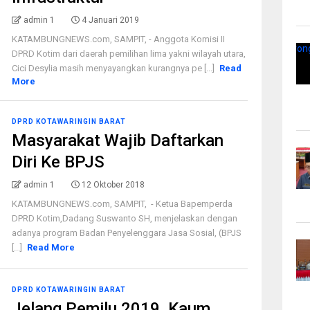
admin 1
4 Januari 2019
KATAMBUNGNEWS.com, SAMPIT, - Anggota Komisi II
DPRD Kotim dari daerah pemilihan lima yakni wilayah utara,
Cici Desylia masih menyayangkan kurangnya pe [...]
Read
More
DPRD KOTAWARINGIN BARAT
Masyarakat Wajib Daftarkan
Diri Ke BPJS
admin 1
12 Oktober 2018
KATAMBUNGNEWS.com, SAMPIT, - Ketua Bapemperda
DPRD Kotim,Dadang Suswanto SH, menjelaskan dengan
adanya program Badan Penyelenggara Jasa Sosial, (BPJS
[...]
Read More
DPRD KOTAWARINGIN BARAT
Jelang Pemilu 2019, Kaum