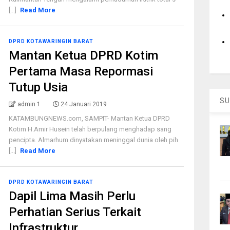
[...]
Read More
DPRD KOTAWARINGIN BARAT
Mantan Ketua DPRD Kotim
Pertama Masa Repormasi
Tutup Usia
SU
admin 1
24 Januari 2019
KATAMBUNGNEWS.com, SAMPIT- Mantan Ketua DPRD
Kotim H.Amir Husein telah berpulang menghadap sang
pencipta. Almarhum dinyatakan meninggal dunia oleh pih
[...]
Read More
DPRD KOTAWARINGIN BARAT
Dapil Lima Masih Perlu
Perhatian Serius Terkait
Infrastruktur