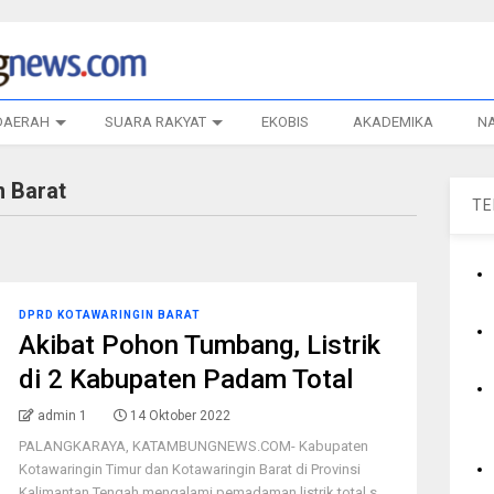
DAERAH
SUARA RAKYAT
EKOBIS
AKADEMIKA
N
 Barat
T
DPRD KOTAWARINGIN BARAT
Akibat Pohon Tumbang, Listrik
di 2 Kabupaten Padam Total
admin 1
14 Oktober 2022
PALANGKARAYA, KATAMBUNGNEWS.COM- Kabupaten
Kotawaringin Timur dan Kotawaringin Barat di Provinsi
Kalimantan Tengah mengalami pemadaman listrik total s