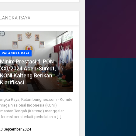
LANGKA RAYA
PALANGKA RAYA
Minim Prestasi di PON
XXI/2024 Aceh-Sumut,
KONI Kalteng Berikan
Klarifikasi
angka Raya, Katambungnes.com - Komite
hraga Nasional Indonesia (KONI)
imantan Tengah (Kalteng) menggelar
ferensi pers terkait perhelatan a [...]
23 September 2024