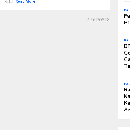
di [...]
Read More
PA
Fa
6
/ 6 POSTS
Pr
PA
DP
Ge
Ca
Ta
PA
Ra
Ka
Ka
Se