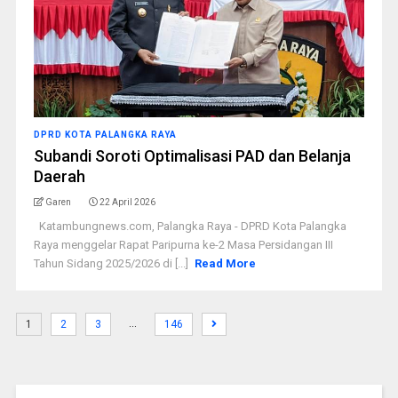
DPRD KOTA PALANGKA RAYA
Subandi Soroti Optimalisasi PAD dan Belanja
Daerah
Garen
22 April 2026
Katambungnews.com, Palangka Raya - DPRD Kota Palangka
Raya menggelar Rapat Paripurna ke-2 Masa Persidangan III
Tahun Sidang 2025/2026 di [...]
Read More
…
1
2
3
146