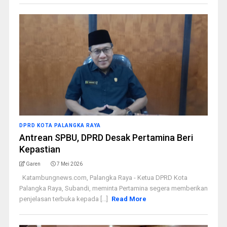
DPRD KOTA PALANGKA RAYA
Antrean SPBU, DPRD Desak Pertamina Beri
Kepastian
Garen
7 Mei 2026
Katambungnews.com, Palangka Raya - Ketua DPRD Kota
Palangka Raya, Subandi, meminta Pertamina segera memberikan
penjelasan terbuka kepada [...]
Read More