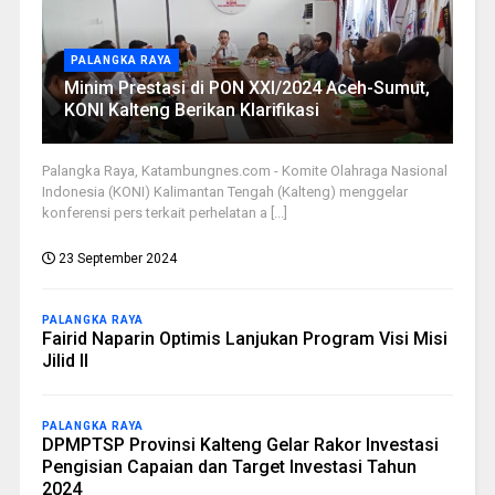
PALANGKA RAYA
Minim Prestasi di PON XXI/2024 Aceh-Sumut,
KONI Kalteng Berikan Klarifikasi
Palangka Raya, Katambungnes.com - Komite Olahraga Nasional
Indonesia (KONI) Kalimantan Tengah (Kalteng) menggelar
konferensi pers terkait perhelatan a [...]
23 September 2024
PALANGKA RAYA
Fairid Naparin Optimis Lanjukan Program Visi Misi
Jilid II
PALANGKA RAYA
DPMPTSP Provinsi Kalteng Gelar Rakor Investasi
Pengisian Capaian dan Target Investasi Tahun
2024