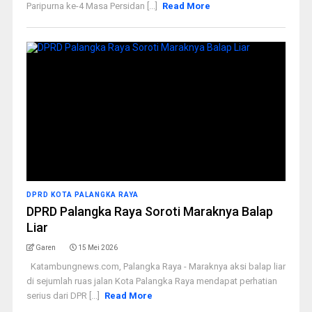
Paripurna ke-4 Masa Persidan [...]
Read More
DPRD KOTA PALANGKA RAYA
DPRD Palangka Raya Soroti Maraknya Balap
Liar
Garen
15 Mei 2026
Katambungnews.com, Palangka Raya - Maraknya aksi balap liar
di sejumlah ruas jalan Kota Palangka Raya mendapat perhatian
serius dari DPR [...]
Read More