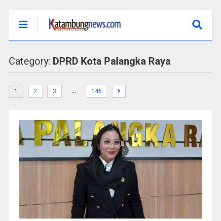
Category:
DPRD Kota Palangka Raya
…
1
2
3
146