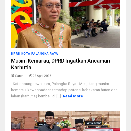
DPRD KOTA PALANGKA RAYA
Musim Kemarau, DPRD Ingatkan Ancaman
Karhutla
Garen
22 April 2026
Katambungnews.com, Palangka Raya - Menjelang musim
kemarau, kewaspadaan terhadap potensi kebakaran hutan dan
lahan (karhutla) kembali di [...]
Read More