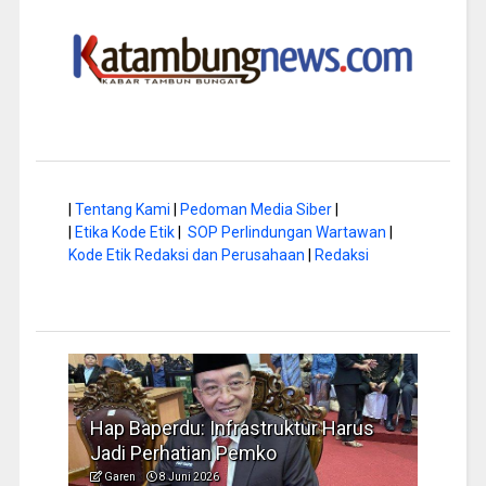
|
Tentang Kami
|
Pedoman Media Siber
|
|
Etika Kode Etik
|
SOP Perlindungan Wartawan
|
Kode Etik Redaksi dan Perusahaan
|
Redaksi
Harus
Musim Kemarau, DPRD Dorong
FBI
Pengelolaan Sampah yang Aman
Ide
Garen
6 Juni 2026
Ga