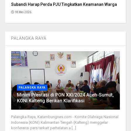
Subandi Harap Perda PJU Tingkatkan Keamanan Warga
18 Mei 2026
PALANGKA RAYA
PALANGKA RAYA
Minim Prestasi di PON XXI/2024 Aceh-Sumut,
KONI Kalteng Berikan Klarifikasi
Palangka Raya, Katambungnes.com - Komite Olahraga Nasional
Indonesia (KONI) Kalimantan Tengah (Kalteng) menggelar
konferensi pers terkait perhelatan a [...]