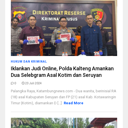
HUKUM DAN KRIMINAL
Iklankan Judi Online, Polda Kalteng Amankan
Dua Selebgram Asal Kotim dan Seruyan
0
23 Juli 2024
Palangka Raya, Katambungnews.com - Dua wanita, berinisial RA
(18) asal Kabupaten Seruyan dan FP (21) asal Kab. Kotawaringin
Timur (Kotim), diamankan D [...]
Read More