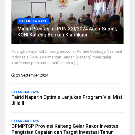
PALANGKA RAYA
Minim Prestasi di PON XXI/2024 Aceh-Sumut,
KONI Kalteng Berikan Klarifikasi
Palangka Raya, Katambungnes.com - Komite Olahraga Nasional
Indonesia (KONI) Kalimantan Tengah (Kalteng) menggelar
konferensi pers terkait perhelatan a [...]
23 September 2024
PALANGKA RAYA
Fairid Naparin Optimis Lanjukan Program Visi Misi
Jilid II
PALANGKA RAYA
DPMPTSP Provinsi Kalteng Gelar Rakor Investasi
Pengisian Capaian dan Target Investasi Tahun