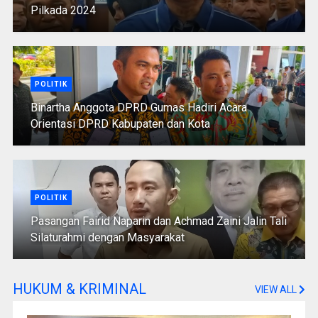
Pilkada 2024
POLITIK
Binartha Anggota DPRD Gumas Hadiri Acara
Orientasi DPRD Kabupaten dan Kota
POLITIK
Pasangan Fairid Naparin dan Achmad Zaini Jalin Tali
Silaturahmi dengan Masyarakat
HUKUM & KRIMINAL
VIEW ALL