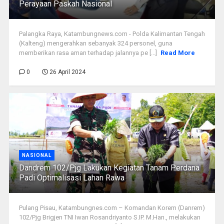
Perayaan Paskah Nasional
Palangka Raya, Katambungnews.com - Polda Kalimantan Tengah
(Kalteng) mengerahkan sebanyak 324 personel, guna
memberikan rasa aman terhadap jalannya pe [...]
Read More
0
26 April 2024
NASIONAL
Dandrem 102/Pjg Lakukan Kegiatan Tanam Perdana
Padi Optimalisasi Lahan Rawa
Pulang Pisau, Katambungnes.com – Komandan Korem (Danrem)
102/Pjg Brigjen TNI Iwan Rosandriyanto S.IP. M.Han., melakukan