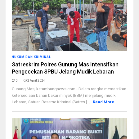
HUKUM DAN KRIMINAL
Satreskrim Polres Gunung Mas Intensifkan
Pengecekan SPBU Jelang Mudik Lebaran
0
2 April 2024
Gunung Mas, katambungnews.com - Dalam rangka memastikan
ketersediaan bahan bakar minyak (BBM) menjelang mudik
Lebaran, Satuan Reserse Kriminal (Satres [...]
Read More