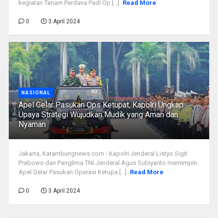
kegiatan Tanam Perdana Padi Op [...]
Read More
0
3 April 2024
NASIONAL
Apel Gelar Pasukan Ops Ketupat, Kapolri Ungkap
Upaya Strategi Wujudkan Mudik yang Aman dan
Nyaman
Jakarta, Katambungnews.com - Kapolri Jenderal Listyo Sigit
Prabowo dan Panglima TNI Jenderal Agus Subiyanto memimpin
Apel Gelar Pasukan Operasi Ketupa [...]
Read More
0
3 April 2024