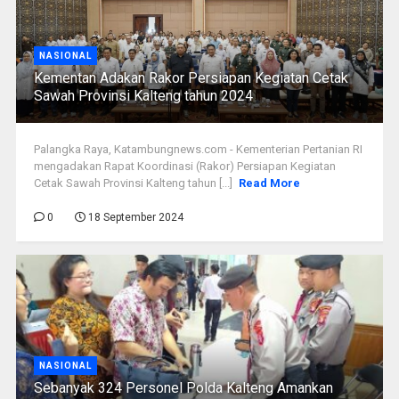
NASIONAL
Kementan Adakan Rakor Persiapan Kegiatan Cetak
Sawah Provinsi Kalteng tahun 2024
Palangka Raya, Katambungnews.com - Kementerian Pertanian RI
mengadakan Rapat Koordinasi (Rakor) Persiapan Kegiatan
Cetak Sawah Provinsi Kalteng tahun [...]
Read More
0
18 September 2024
NASIONAL
Sebanyak 324 Personel Polda Kalteng Amankan