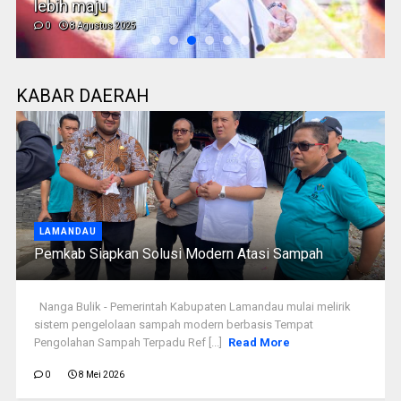
Kalteng Gelar Gerakan Pangan Murah
0
2 Agustus 2025
KABAR DAERAH
LAMANDAU
Pemkab Siapkan Solusi Modern Atasi Sampah
Nanga Bulik - Pemerintah Kabupaten Lamandau mulai melirik
sistem pengelolaan sampah modern berbasis Tempat
Pengolahan Sampah Terpadu Ref [...]
Read More
0
8 Mei 2026