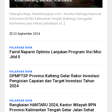
KONI Kalteng Berikan Klarifikasi
Palangka Raya, Katambungnes.com - Komite Olahraga Nasional
Indonesia (KONI) Kalimantan Tengah (Kalteng) menggelar
konferensi pers terkait perhelatan a [...]
23 September 2024
PALANGKA RAYA
Fairid Naparin Optimis Lanjukan Program Visi Misi
Jilid II
PALANGKA RAYA
DPMPTSP Provinsi Kalteng Gelar Rakor Investasi
Pengisian Capaian dan Target Investasi Tahun
2024
PALANGKA RAYA
Rangkaian HANTARU 2024, Kantor Wilayah BPN
Provinsi Kalimantan Tengah Gelar Jalan Sehat