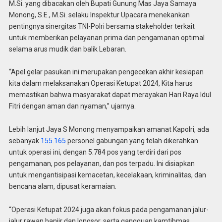
M.Si. yang dibacakan oleh Bupati Gunung Mas Jaya Samaya
Monong, S.E., M.Si. selaku Inspektur Upacara menekankan
pentingnya sinergitas TNI-Polri bersama stakeholder terkait
untuk memberikan pelayanan prima dan pengamanan optimal
selama arus mudik dan balik Lebaran.
“Apel gelar pasukan ini merupakan pengecekan akhir kesiapan
kita dalam melaksanakan Operasi Ketupat 2024, Kita harus
memastikan bahwa masyarakat dapat merayakan Hari Raya Idul
Fitri dengan aman dan nyaman,” ujarnya.
Lebih lanjut Jaya S Monong menyampaikan amanat Kapolri, ada
sebanyak
155.165
personel gabungan yang telah dikerahkan
untuk operasi ini, dengan 5.784 pos yang terdiri dari pos
pengamanan, pos pelayanan, dan pos terpadu. Ini disiapkan
untuk mengantisipasi kemacetan, kecelakaan, kriminalitas, dan
bencana alam, dipusat keramaian.
“Operasi Ketupat 2024 juga akan fokus pada pengamanan jalur-
jalur rawan banjir dan longsor, serta gangguan kamtibmas,