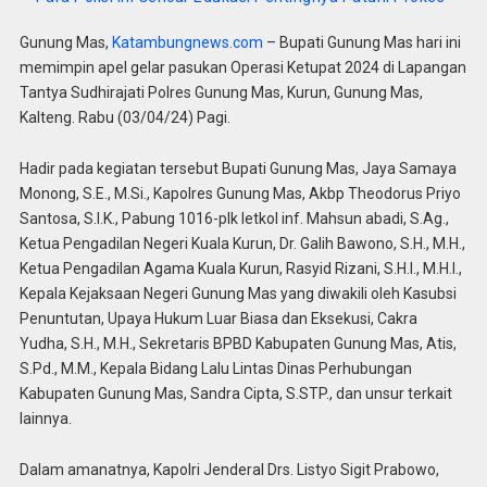
Gunung Mas,
Katambungnews.com
– Bupati Gunung Mas hari ini
memimpin apel gelar pasukan Operasi Ketupat 2024 di Lapangan
Tantya Sudhirajati Polres Gunung Mas, Kurun, Gunung Mas,
Kalteng. Rabu (03/04/24) Pagi.
Hadir pada kegiatan tersebut Bupati Gunung Mas, Jaya Samaya
Monong, S.E., M.Si., Kapolres Gunung Mas, Akbp Theodorus Priyo
Santosa, S.I.K., Pabung 1016-plk letkol inf. Mahsun abadi, S.Ag.,
Ketua Pengadilan Negeri Kuala Kurun, Dr. Galih Bawono, S.H., M.H.,
Ketua Pengadilan Agama Kuala Kurun, Rasyid Rizani, S.H.I., M.H.I.,
Kepala Kejaksaan Negeri Gunung Mas yang diwakili oleh Kasubsi
Penuntutan, Upaya Hukum Luar Biasa dan Eksekusi, Cakra
Yudha, S.H., M.H., Sekretaris BPBD Kabupaten Gunung Mas, Atis,
S.Pd., M.M., Kepala Bidang Lalu Lintas Dinas Perhubungan
Kabupaten Gunung Mas, Sandra Cipta, S.STP., dan unsur terkait
lainnya.
Dalam amanatnya, Kapolri Jenderal Drs. Listyo Sigit Prabowo,