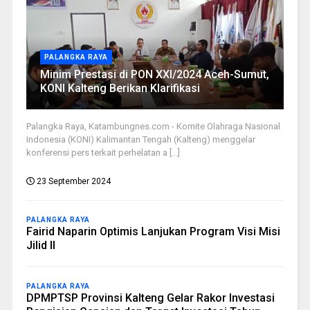
PALANGKA RAYA
Minim Prestasi di PON XXI/2024 Aceh-Sumut,
KONI Kalteng Berikan Klarifikasi
Palangka Raya, Katambungnes.com - Komite Olahraga Nasional
Indonesia (KONI) Kalimantan Tengah (Kalteng) menggelar
konferensi pers terkait perhelatan a [...]
23 September 2024
PALANGKA RAYA
Fairid Naparin Optimis Lanjukan Program Visi Misi
Jilid II
PALANGKA RAYA
DPMPTSP Provinsi Kalteng Gelar Rakor Investasi