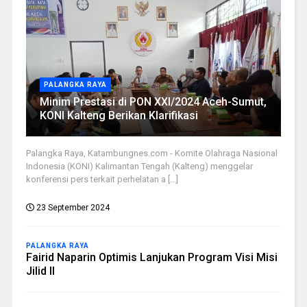
PALANGKA RAYA
Minim Prestasi di PON XXI/2024 Aceh-Sumut,
KONI Kalteng Berikan Klarifikasi
Palangka Raya, Katambungnes.com - Komite Olahraga Nasional
Indonesia (KONI) Kalimantan Tengah (Kalteng) menggelar
konferensi pers terkait perhelatan a [...]
23 September 2024
PALANGKA RAYA
Fairid Naparin Optimis Lanjukan Program Visi Misi
Jilid II