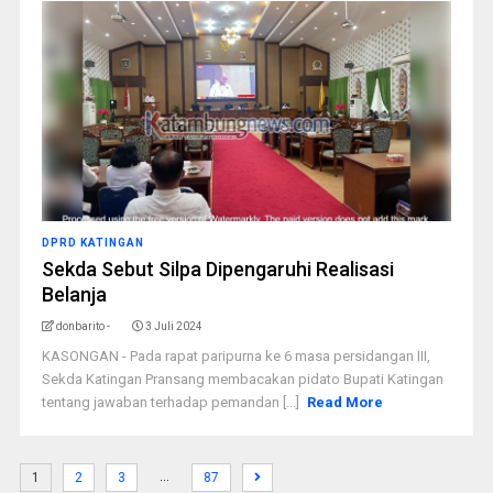
DPRD KATINGAN
Sekda Sebut Silpa Dipengaruhi Realisasi
Belanja
donbarito -
3 Juli 2024
KASONGAN - Pada rapat paripurna ke 6 masa persidangan III,
Sekda Katingan Pransang membacakan pidato Bupati Katingan
tentang jawaban terhadap pemandan [...]
Read More
…
1
2
3
87