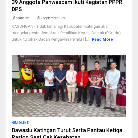
39 Anggota Panwascam Ikuti Kegiatan PPPR
DPS
donbarito -
2 September 2024
KASONGAN - Tidak lama lagi Kabupaten Katingan akan
mengelar pesta demokrasi Pemilihan Kepala Daerah (Pilkada),
untuk itu pihak Badan Pengawas Pemilu ( [...]
Read More
HEADLINE
Bawaslu Katingan Turut Serta Pantau Ketiga
Paslon Saat Cek Kesehatan