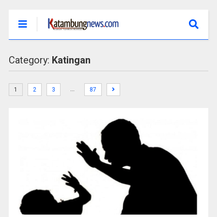
Category:
Katingan
…
1
2
3
87