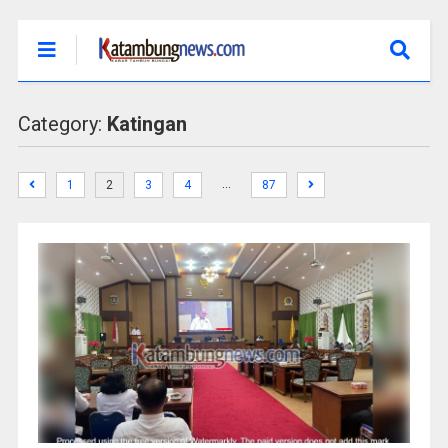
Category:
Katingan
…
1
2
3
4
87