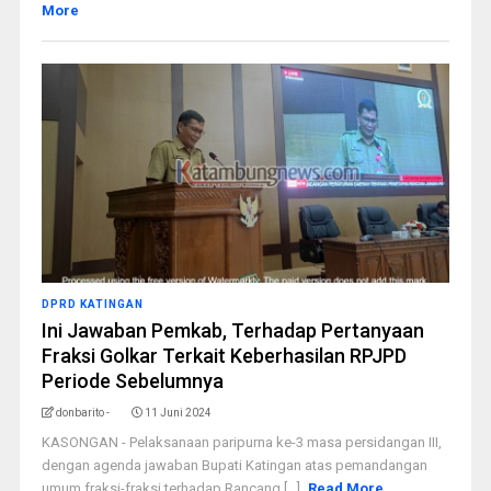
More
DPRD KATINGAN
Ini Jawaban Pemkab, Terhadap Pertanyaan
Fraksi Golkar Terkait Keberhasilan RPJPD
Periode Sebelumnya
donbarito -
11 Juni 2024
KASONGAN - Pelaksanaan paripurna ke-3 masa persidangan III,
dengan agenda jawaban Bupati Katingan atas pemandangan
umum fraksi-fraksi terhadap Rancang [...]
Read More