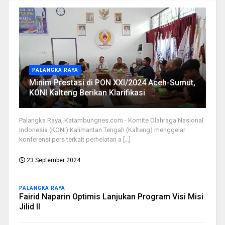
PALANGKA RAYA
Minim Prestasi di PON XXI/2024 Aceh-Sumut,
KONI Kalteng Berikan Klarifikasi
Palangka Raya, Katambungnes.com - Komite Olahraga Nasional
Indonesia (KONI) Kalimantan Tengah (Kalteng) menggelar
konferensi pers terkait perhelatan a [...]
23 September 2024
PALANGKA RAYA
Fairid Naparin Optimis Lanjukan Program Visi Misi
Jilid II