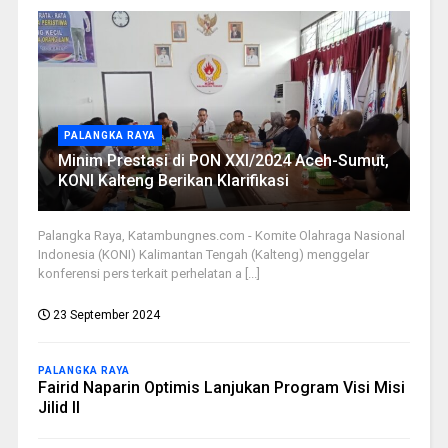
PALANGKA RAYA
Minim Prestasi di PON XXI/2024 Aceh-Sumut,
KONI Kalteng Berikan Klarifikasi
Palangka Raya, Katambungnes.com - Komite Olahraga Nasional
Indonesia (KONI) Kalimantan Tengah (Kalteng) menggelar
konferensi pers terkait perhelatan a [...]
23 September 2024
PALANGKA RAYA
Fairid Naparin Optimis Lanjukan Program Visi Misi
Jilid II