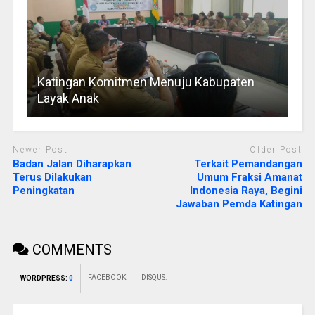
Katingan Komitmen Menuju Kabupaten
Layak Anak
Newer Post
Older Post
Badan Jalan Diharapkan
Terkait Pemandangan
Terus Dilakukan
Umum Fraksi Amanat
Peningkatan
Indonesia Raya, Begini
Jawaban Pemda Katingan
COMMENTS
FACEBOOK:
DISQUS:
WORDPRESS:
0