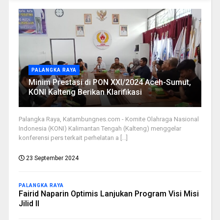
PALANGKA RAYA
Minim Prestasi di PON XXI/2024 Aceh-Sumut,
KONI Kalteng Berikan Klarifikasi
Palangka Raya, Katambungnes.com - Komite Olahraga Nasional
Indonesia (KONI) Kalimantan Tengah (Kalteng) menggelar
konferensi pers terkait perhelatan a [...]
23 September 2024
PALANGKA RAYA
Fairid Naparin Optimis Lanjukan Program Visi Misi
Jilid II