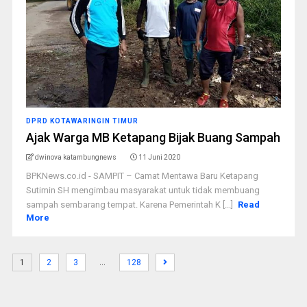
DPRD KOTAWARINGIN TIMUR
Ajak Warga MB Ketapang Bijak Buang Sampah
dwinova katambungnews
11 Juni 2020
BPKNews.co.id - SAMPIT – Camat Mentawa Baru Ketapang
Sutimin SH mengimbau masyarakat untuk tidak membuang
sampah sembarang tempat. Karena Pemerintah K [...]
Read
More
…
1
2
3
128