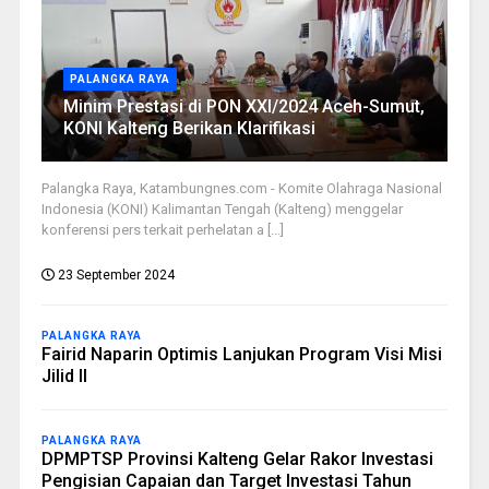
PALANGKA RAYA
Minim Prestasi di PON XXI/2024 Aceh-Sumut,
KONI Kalteng Berikan Klarifikasi
Palangka Raya, Katambungnes.com - Komite Olahraga Nasional
Indonesia (KONI) Kalimantan Tengah (Kalteng) menggelar
konferensi pers terkait perhelatan a [...]
23 September 2024
PALANGKA RAYA
Fairid Naparin Optimis Lanjukan Program Visi Misi
Jilid II
PALANGKA RAYA
DPMPTSP Provinsi Kalteng Gelar Rakor Investasi
Pengisian Capaian dan Target Investasi Tahun