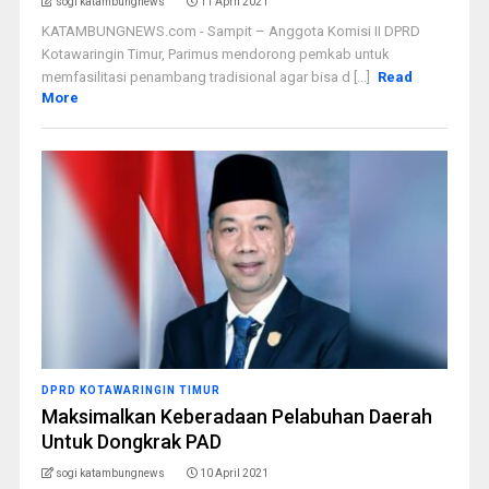
sogi katambungnews
11 April 2021
KATAMBUNGNEWS.com - Sampit – Anggota Komisi II DPRD
Kotawaringin Timur, Parimus mendorong pemkab untuk
memfasilitasi penambang tradisional agar bisa d [...]
Read
More
DPRD KOTAWARINGIN TIMUR
Maksimalkan Keberadaan Pelabuhan Daerah
Untuk Dongkrak PAD
sogi katambungnews
10 April 2021