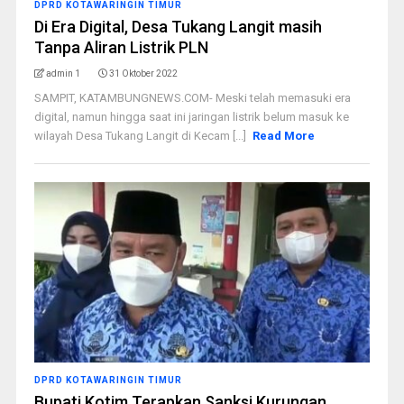
DPRD KOTAWARINGIN TIMUR
Di Era Digital, Desa Tukang Langit masih
Tanpa Aliran Listrik PLN
admin 1
31 Oktober 2022
SAMPIT, KATAMBUNGNEWS.COM- Meski telah memasuki era
digital, namun hingga saat ini jaringan listrik belum masuk ke
wilayah Desa Tukang Langit di Kecam [...]
Read More
DPRD KOTAWARINGIN TIMUR
Bupati Kotim Terapkan Sanksi Kurungan