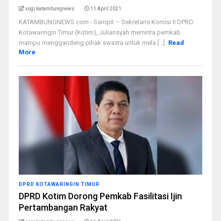
sogi katambungnews
11 April 2021
KATAMBUNGNEWS.com - Sampit – Sekretaris Komisi II DPRD
Kotawaringin Timur (Kotim), Juliansyah meminta pemkab
mampu menggandeng pihak swasta untuk mela [...]
Read
More
DPRD KOTAWARINGIN TIMUR
DPRD Kotim Dorong Pemkab Fasilitasi Ijin
Pertambangan Rakyat