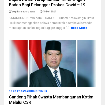
Badan Bagi Pelanggar Prokes Covid – 19
sogi katambungnews
19 Mei 2021
KATANBUNGNEWS.com – SAMPIT – Bupati Kotawarngin Timur,
Halikinor menegaskan bahwa pemerintah daerahnya bersedia
menerapkan sanksi tegas bagi pelanggar [...]
Read More
DPRD KOTAWARINGIN TIMUR
Gandeng Pihak Swasta Membangunan Kotim
Melalui CSR