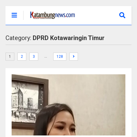
Category:
DPRD Kotawaringin Timur
…
1
2
3
128