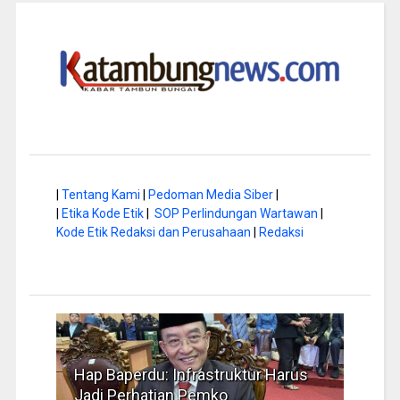
|
Tentang Kami
|
Pedoman Media Siber
|
|
Etika Kode Etik
|
SOP Perlindungan Wartawan
|
Kode Etik Redaksi dan Perusahaan
|
Redaksi
a di
Hap Baperdu: Infrastruktur Harus
Musi
Jadi Perhatian Pemko
Peng