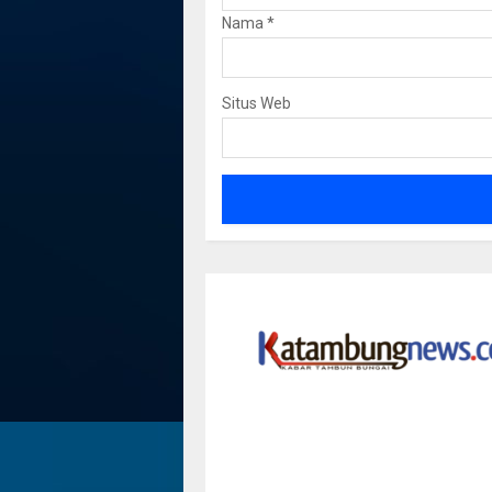
Nama
*
Situs Web
Dua Jemb
ntum
Subandi Harap Perda PJU
Mas Putus
s Budaya
Tingkatkan Keamanan
Penyeba
Warga
dwinova k
Garen
18 Mei 2026
3 April 2020