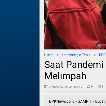
Home
Kotawaringin Timur
DPRD
Saat Pandemi 
Melimpah
dwinova katambungnews
0
11 
BPKNews.co.id - SAMPIT - Bupati 