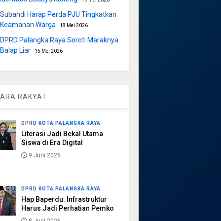
Subandi Harap Perda PJU Tingkatkan
Keamanan Warga
18 Mei 2026
DPRD Palangka Raya Soroti Maraknya
Balap Liar
15 Mei 2026
ARA RAKYAT
DPRD KOTA PALANGKA RAYA
Literasi Jadi Bekal Utama
Siswa di Era Digital
9 Juni 2026
DPRD KOTA PALANGKA RAYA
Hap Baperdu: Infrastruktur
Harus Jadi Perhatian Pemko