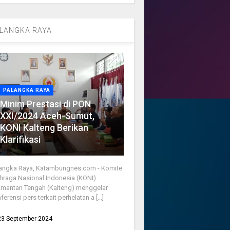
LANGKA RAYA
PALANGKA RAYA
Minim Prestasi di PON
XXI/2024 Aceh-Sumut,
KONI Kalteng Berikan
Klarifikasi
angka Raya, Katambungnes.com - Komite
hraga Nasional Indonesia (KONI)
imantan Tengah (Kalteng) menggelar
ferensi pers terkait perhelatan a [...]
23 September 2024