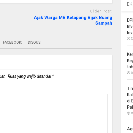
EK
Older Post
Ajak Warga MB Ketapang Bijak Buang
DP
Sampah
In
In
2
FACEBOOK:
DISQUS:
Ke
Ke
ta
1
kan.
Ruas yang wajib ditandai
*
Ti
Ka
di
Pa
1
Ag