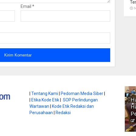
Te
Email
*
1
atan di Gunung
|
Tentang Kami
|
Pedoman Media Siber
|
Ha
|
Etika Kode Etik
|
SOP Perlindungan
, Ini
Literasi Jadi Bekal Utama
Ha
Wartawan
|
Kode Etik Redaksi dan
bnya
Perusahaan
|
Redaksi
Siswa di Era Digital
P
atambungnews
Garen
9 Juni 2026