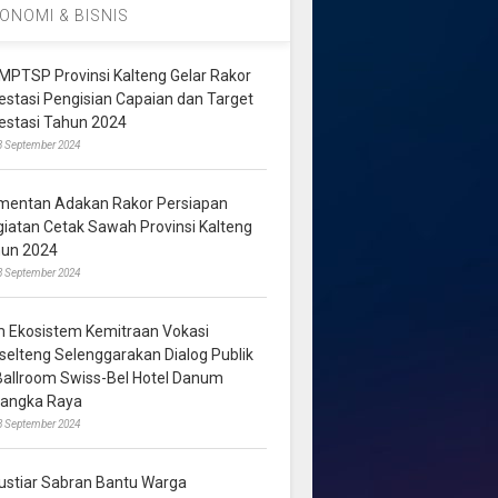
ONOMI & BISNIS
MPTSP Provinsi Kalteng Gelar Rakor
vestasi Pengisian Capaian dan Target
vestasi Tahun 2024
3 September 2024
mentan Adakan Rakor Persiapan
giatan Cetak Sawah Provinsi Kalteng
hun 2024
8 September 2024
m Ekosistem Kemitraan Vokasi
lselteng Selenggarakan Dialog Publik
 Ballroom Swiss-Bel Hotel Danum
langka Raya
8 September 2024
ustiar Sabran Bantu Warga