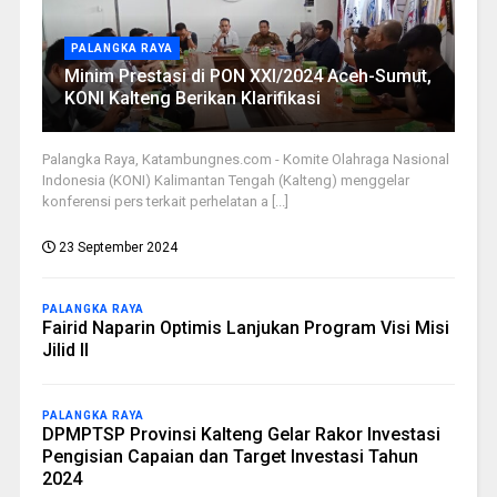
PALANGKA RAYA
Minim Prestasi di PON XXI/2024 Aceh-Sumut,
KONI Kalteng Berikan Klarifikasi
Palangka Raya, Katambungnes.com - Komite Olahraga Nasional
Indonesia (KONI) Kalimantan Tengah (Kalteng) menggelar
konferensi pers terkait perhelatan a [...]
23 September 2024
PALANGKA RAYA
Fairid Naparin Optimis Lanjukan Program Visi Misi
Jilid II
PALANGKA RAYA
DPMPTSP Provinsi Kalteng Gelar Rakor Investasi
Pengisian Capaian dan Target Investasi Tahun
2024