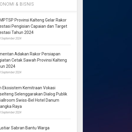
ONOMI & BISNIS
MPTSP Provinsi Kalteng Gelar Rakor
vestasi Pengisian Capaian dan Target
vestasi Tahun 2024
3 September 2024
mentan Adakan Rakor Persiapan
giatan Cetak Sawah Provinsi Kalteng
hun 2024
8 September 2024
m Ekosistem Kemitraan Vokasi
lselteng Selenggarakan Dialog Publik
 Ballroom Swiss-Bel Hotel Danum
langka Raya
8 September 2024
ustiar Sabran Bantu Warga