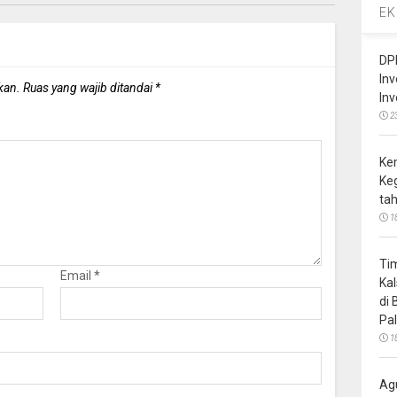
EK
DP
In
kan.
Ruas yang wajib ditandai
*
In
2
Ke
Ke
ta
1
Ti
Email
*
Ka
di
Pa
1
Ag