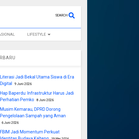
SEARCH
ASIONAL
LIFESTYLE
ERBARU
Literasi Jadi Bekal Utama Siswa di Era
Digital
9 Juni 2026
Hap Baperdu: Infrastruktur Harus Jadi
Perhatian Pemko
8 Juni 2026
Musim Kemarau, DPRD Dorong
Pengelolaan Sampah yang Aman
6 Juni 2026
FBIM Jadi Momentum Perkuat
Identitas Budaya Kalteng
19 Mei 2026