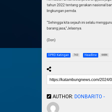
tahun 2022 tentang gerakan nasional ba
lingkungan pemda.
“Sehingga kita sejauh ini selalu menggu
barang jasa,”Jelasnya.
(Don)
DPRD Katingan
Headline
743
4484
AUTHOR:
DONBARITO -