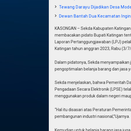
Tewang Darayu Dijadikan Desa Mode
Dewan Bantah Dua Kecamatan Ingin 
KASONGAN – Sekda Kabupaten Katingan Pr
membacakan pidato Bupati Katingan te
Laporan Pertanggungjawaban (LPJ) pela
Katingan tahun anggran 2023, Rabu (3/7/
Dalam pidatonya, Sekda menyampaikan ja
pengoptimalan belanja barang dan jasa
Sekda menjelaskan, bahwa Pemeritah D
Pengadaan Secara Elektronik (LPSE) tel
menggunakan produk dalam negeri maup
“Hal itu disasari atas Peraturan Pemeri
pembangunan industri nasional,”Ujarnya.
Kemudian untuk belanja barang jasa juga