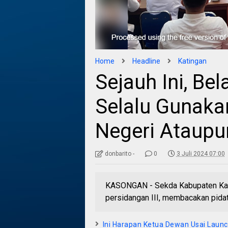
Home
Headline
Katingan
Sejauh Ini, Be
Selalu Gunaka
Negeri Ataupu
donbarito -
0
3 Juli 2024 07:00
KASONGAN - Sekda Kabupaten Kati
persidangan III, membacakan pidat
Ini Harapan Ketua Dewan Usai Launc