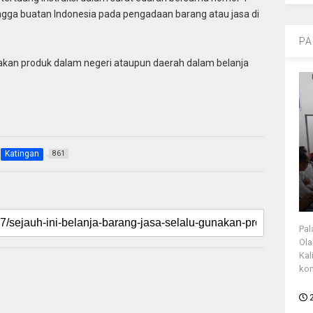
ngga buatan Indonesia pada pengadaan barang atau jasa di
PA
nakan produk dalam negeri ataupun daerah dalam belanja
Katingan
861
Pal
Ola
Kal
kon