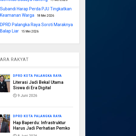
Subandi Harap Perda PJU Tingkatkan
Keamanan Warga
18 Mei 2026
DPRD Palangka Raya Soroti Maraknya
Balap Liar
15 Mei 2026
ARA RAKYAT
DPRD KOTA PALANGKA RAYA
Literasi Jadi Bekal Utama
Siswa di Era Digital
9 Juni 2026
DPRD KOTA PALANGKA RAYA
Hap Baperdu: Infrastruktur
Harus Jadi Perhatian Pemko