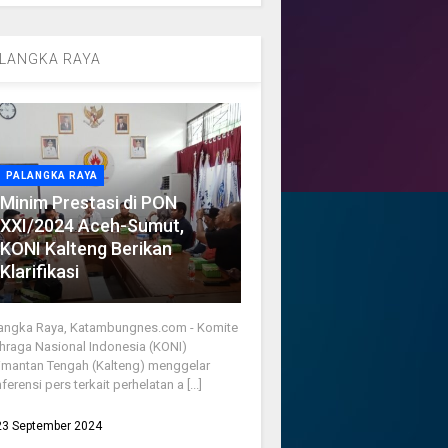
LANGKA RAYA
PALANGKA RAYA
Minim Prestasi di PON
XXI/2024 Aceh-Sumut,
KONI Kalteng Berikan
Klarifikasi
angka Raya, Katambungnes.com - Komite
hraga Nasional Indonesia (KONI)
imantan Tengah (Kalteng) menggelar
ferensi pers terkait perhelatan a [...]
23 September 2024