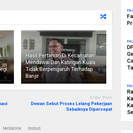
PA
Fa
Pr
PA
DP
Ge
Hasil Pertanian Di Kecamatan
Ca
Mendawai Dan Katingan Kuala
Ta
egi
Tidak Berpengaruh Terhadap
Banjir
PA
Ra
Ka
Older Post
sasi
Dewan Sebut Proses Lelang Pekerjaan
Ka
Sebaiknya Dipercepat
Se
FACEBOOK:
DISQUS: