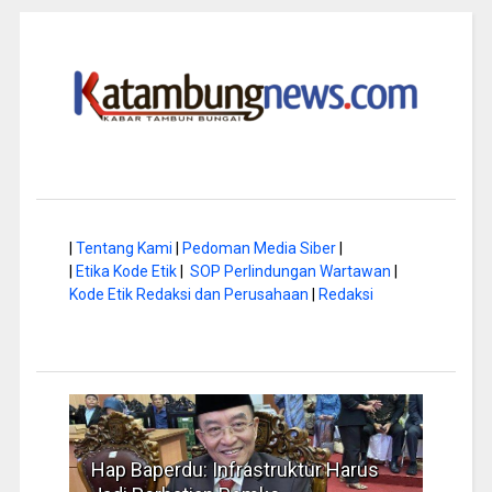
|
Tentang Kami
|
Pedoman Media Siber
|
|
Etika Kode Etik
|
SOP Perlindungan Wartawan
|
Kode Etik Redaksi dan Perusahaan
|
Redaksi
 Harus
Musim Kemarau, DPRD Dorong
FB