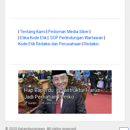
|
Tentang Kami
|
Pedoman Media Siber
|
|
Etika Kode Etik
|
SOP Perlindungan Wartawan
|
Kode Etik Redaksi dan Perusahaan
|
Redaksi
rus
Musim Kemarau, DPRD Dorong
FBIM
Pengelolaan Sampah yang Aman
Ident
Garen
6 Juni 2026
Garen
© 2025 Katambungnews. All rights reserved.