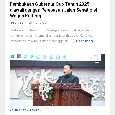
Pembukaan Gubernur Cup Tahun 2025,
diawali dengan Pelepasan Jalan Sehat oleh
Wagub Kalteng
Hartaku
27 Juli 2025
KatambungNews.com, Palangka Raya – Sebagai wujud
komitmen dalam memajukan dunia olahraga di Kalteng,
Pemerintah Provinsi Kalteng menggelar T [...]
Read More
KALIMANTAN TENGAH