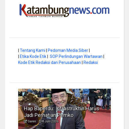
|
Tentang Kami
|
Pedoman Media Siber
|
|
Etika Kode Etik
|
SOP Perlindungan Wartawan
|
Kode Etik Redaksi dan Perusahaan
|
Redaksi
Harus
Musim Kemarau, DPRD Dorong
FBI
Pengelolaan Sampah yang Aman
Ide
Garen
6 Juni 2026
Gar