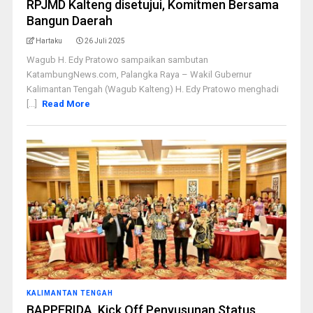
RPJMD Kalteng disetujui, Komitmen Bersama
Bangun Daerah
Hartaku
26 Juli 2025
Wagub H. Edy Pratowo sampaikan sambutan
KatambungNews.com, Palangka Raya – Wakil Gubernur
Kalimantan Tengah (Wagub Kalteng) H. Edy Pratowo menghadi
[...]
Read More
KALIMANTAN TENGAH
BAPPERIDA, Kick Off Penyusunan Status