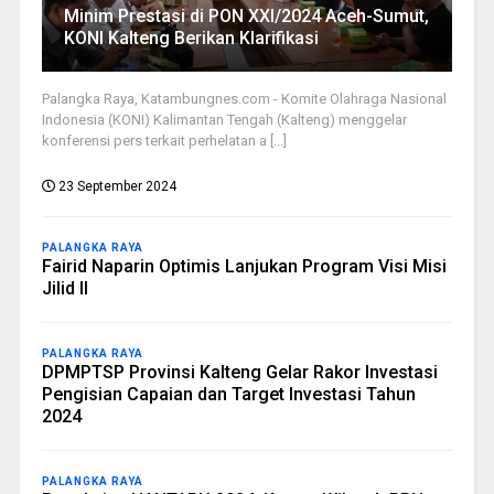
Minim Prestasi di PON XXI/2024 Aceh-Sumut,
KONI Kalteng Berikan Klarifikasi
Palangka Raya, Katambungnes.com - Komite Olahraga Nasional
Indonesia (KONI) Kalimantan Tengah (Kalteng) menggelar
konferensi pers terkait perhelatan a [...]
23 September 2024
PALANGKA RAYA
Fairid Naparin Optimis Lanjukan Program Visi Misi
Jilid II
PALANGKA RAYA
DPMPTSP Provinsi Kalteng Gelar Rakor Investasi
Pengisian Capaian dan Target Investasi Tahun
2024
PALANGKA RAYA