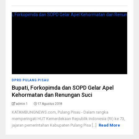
DPRD PULANG PISAU
Bupati, Forkopimda dan SOPD Gelar Apel
Kehormatan dan Renungan Suci
admin 1
17 Agustus 2018
KATAMBUNGNEWS.com, Pulang Pisau - Dalam rangka
memperingati HUT Kemerdekaan Republik Indonesia (RI) ke 73,
jajaran pemerintahan Kabupaten Pulang Pisa [...]
Read More