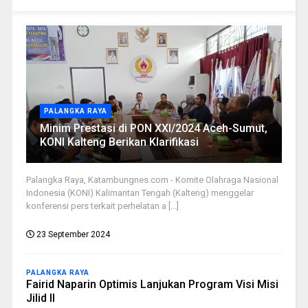
PALANGKA RAYA
Minim Prestasi di PON XXI/2024 Aceh-Sumut,
KONI Kalteng Berikan Klarifikasi
Palangka Raya, Katambungnes.com - Komite Olahraga Nasional
Indonesia (KONI) Kalimantan Tengah (Kalteng) menggelar
konferensi pers terkait perhelatan a [...]
23 September 2024
PALANGKA RAYA
Fairid Naparin Optimis Lanjukan Program Visi Misi
Jilid II