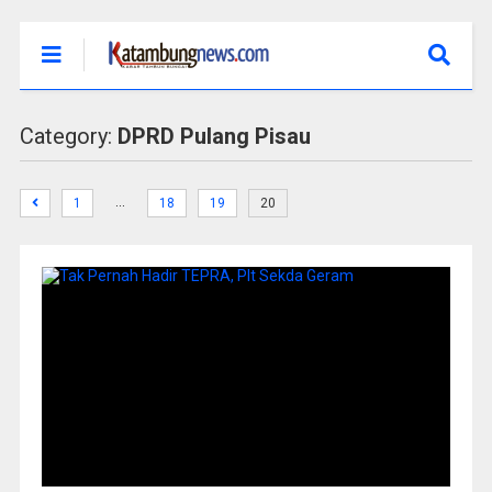
Category:
DPRD Pulang Pisau
…
1
18
19
20