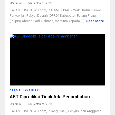
admin 1
4 September 2018
KATAMBUNGNEWS.com, PULANG PISAU,- Wakil Ketua Dewan
Perwakilan Rakyat Daerah (DPRD) Kabupaten Pulang Pisau
(Pulpis) Ahmad Fadli Rahman, meminta kepada [...]
Read More
DPRD PULANG PISAU
ABT Diprediksi Tidak Ada Penambahan
admin 1
3 September 2018
KATAMBUNGNEWS.com, Pulang Pisau,-Penyusunan Anggaran