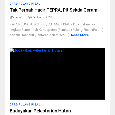
DPRD PULANG PISAU
Tak Pernah Hadir TEPRA, Plt Sekda Geram
admin 1
4 September 2018
KATAMBUNGNEWS.com, PULANG PISAU,- Dua instansi di
lingkup Pemerintah Ka¬bupaten (Pemkab) Pulang Pisau (Pulpis)
seperti “matisuri”, lantaran dalam seti [...]
Read More
DPRD PULANG PISAU
Budayakan Pelestarian Hutan