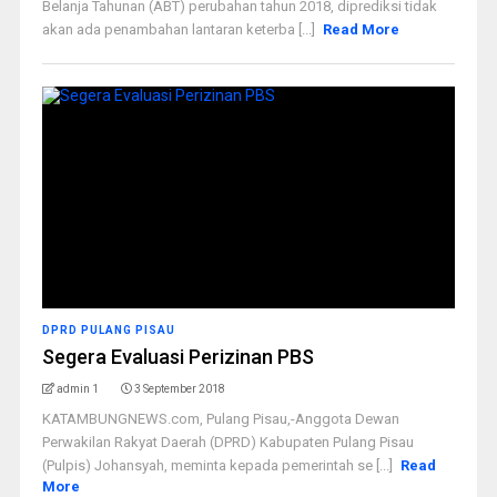
Belanja Tahunan (ABT) perubahan tahun 2018, diprediksi tidak
akan ada penambahan lantaran keterba [...]
Read More
DPRD PULANG PISAU
Segera Evaluasi Perizinan PBS
admin 1
3 September 2018
KATAMBUNGNEWS.com, Pulang Pisau,-Anggota Dewan
Perwakilan Rakyat Daerah (DPRD) Kabupaten Pulang Pisau
(Pulpis) Johansyah, meminta kepada pemerintah se [...]
Read
More