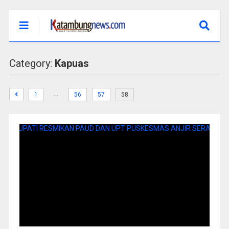
Category:
Kapuas
…
1
56
57
58