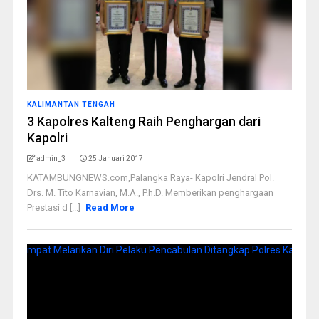
KALIMANTAN TENGAH
3 Kapolres Kalteng Raih Penghargan dari
Kapolri
admin_3
25 Januari 2017
KATAMBUNGNEWS.com,Palangka Raya- Kapolri Jendral Pol.
Drs. M. Tito Karnavian, M.A., P.h.D. Memberikan penghargaan
Prestasi d [...]
Read More