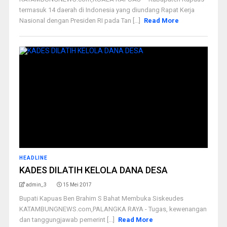
termasuk 14 daerah di Indonesia yang diundang Rapat Kerja
Nasional dengan Presiden RI pada Tan [...]
Read More
HEADLINE
KADES DILATIH KELOLA DANA DESA
admin_3
15 Mei 2017
Bupati Kapuas Ben Brahim S Bahat Membuka Siskeudes
KATAMBUNGNEWS.com,PALANGKA RAYA - Tugas, kewenangan
dan tanggungjawab pemerint [...]
Read More