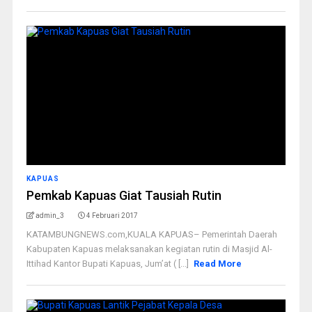
KAPUAS
Pemkab Kapuas Giat Tausiah Rutin
admin_3
4 Februari 2017
KATAMBUNGNEWS.com,KUALA KAPUAS– Pemerintah Daerah
Kabupaten Kapuas melaksanakan kegiatan rutin di Masjid Al-
Ittihad Kantor Bupati Kapuas, Jum’at ( [...]
Read More