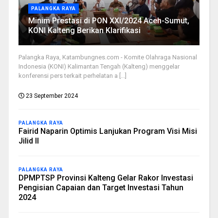
PALANGKA RAYA
Minim Prestasi di PON XXI/2024 Aceh-Sumut,
KONI Kalteng Berikan Klarifikasi
Palangka Raya, Katambungnes.com - Komite Olahraga Nasional
Indonesia (KONI) Kalimantan Tengah (Kalteng) menggelar
konferensi pers terkait perhelatan a [...]
23 September 2024
PALANGKA RAYA
Fairid Naparin Optimis Lanjukan Program Visi Misi
Jilid II
PALANGKA RAYA
DPMPTSP Provinsi Kalteng Gelar Rakor Investasi
Pengisian Capaian dan Target Investasi Tahun
2024