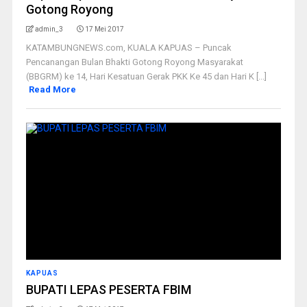
Gotong Royong
admin_3
17 Mei 2017
KATAMBUNGNEWS.com, KUALA KAPUAS – Puncak
Pencanangan Bulan Bhakti Gotong Royong Masyarakat
(BBGRM) ke 14, Hari Kesatuan Gerak PKK Ke 45 dan Hari K [...]
Read More
KAPUAS
BUPATI LEPAS PESERTA FBIM