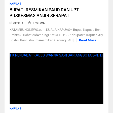
KAPUAS
BUPATI RESMIKAN PAUD DAN UPT
PUSKESMAS ANJIR SERAPAT
admin_3
17 Mei 2017
KATAMBUNGNEWS.com,KUALA KAPUAS– Bupati Kapuas Ben
Brahim S Bahat didampingi Ketua TP PKK Kabupaten Kapuas Ary
Egahni Ben Bahat meresmikan Gedung PAU [...]
Read More
KAPUAS