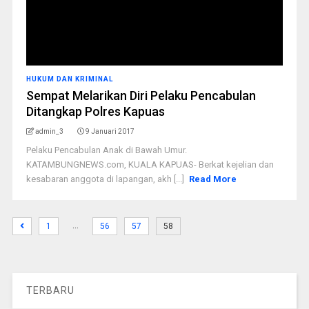
HUKUM DAN KRIMINAL
Sempat Melarikan Diri Pelaku Pencabulan
Ditangkap Polres Kapuas
admin_3
9 Januari 2017
Pelaku Pencabulan Anak di Bawah Umur.
KATAMBUNGNEWS.com, KUALA KAPUAS- Berkat kejelian dan
kesabaran anggota di lapangan, akh [...]
Read More
…
1
56
57
58
TERBARU