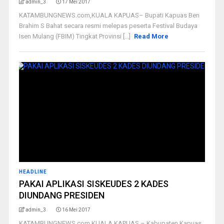
admin_3
17 Mei 2017
KATAMBUNGNEWS.com,KUALA KAPUAS– Bupati Kapuas Ben
Brahim S Bahat secara resmi melepas peserta Festival Budaya
Isen Mulang (FBIM) Tingkat Provinsi [...]
Read More
HEADLINE
PAKAI APLIKASI SISKEUDES 2 KADES
DIUNDANG PRESIDEN
admin_3
16 Mei 2017
KATAMBUNGNEWS.com,KUALA KAPUAS – Kabupaten Kapuas