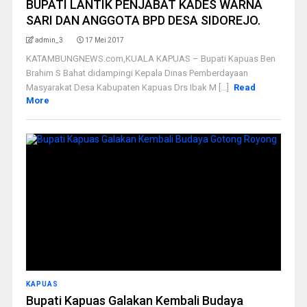
BUPATI LANTIK PENJABAT KADES WARNA
SARI DAN ANGGOTA BPD DESA SIDOREJO.
admin_3
17 Mei 2017
KATAMBUNGNEWS.com,KUALA KAPUAS – Bupati Kapuas Ben
Brahim S Bahat didampingi Kepala Dinas Pemberdayaan
Masyarakat Desa Kabupaten Kapuas Drs Ibak M [...]
Read
More
KAPUAS
Bupati Kapuas Galakan Kembali Budaya