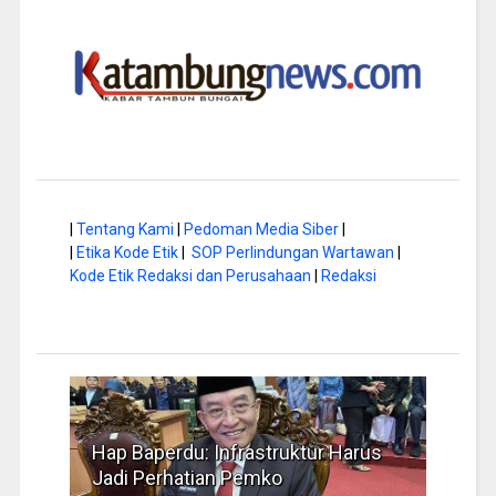
|
Tentang Kami
|
Pedoman Media Siber
|
|
Etika Kode Etik
|
SOP Perlindungan Wartawan
|
Kode Etik Redaksi dan Perusahaan
|
Redaksi
a di
Hap Baperdu: Infrastruktur Harus
Musi
Jadi Perhatian Pemko
Peng