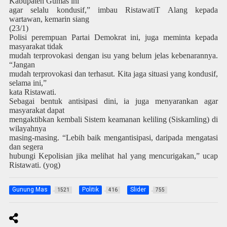
Kabupaten Gumas ini
agar selalu kondusif,” imbau RistawatiT Alang kepada
wartawan, kemarin siang
(23/1)
Polisi perempuan Partai Demokrat ini, juga meminta kepada
masyarakat tidak
mudah terprovokasi dengan isu yang belum jelas kebenarannya.
“Jangan
mudah terprovokasi dan terhasut. Kita jaga situasi yang kondusif,
selama ini,”
kata Ristawati.
Sebagai bentuk antisipasi dini, ia juga menyarankan agar
masyarakat dapat
mengaktibkan kembali Sistem keamanan keliling (Siskamling) di
wilayahnya
masing-masing. “Lebih baik mengantisipasi, daripada mengatasi
dan segera
hubungi Kepolisian jika melihat hal yang mencurigakan,” ucap
Ristawati. (yog)
Gunung Mas
Politik
Slider
1521
416
755