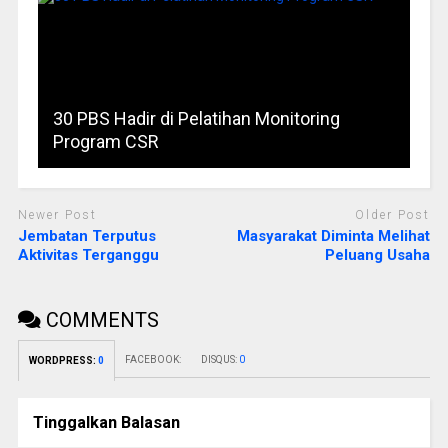
30 PBS Hadir di Pelatihan Monitoring
Program CSR
Newer Post
Older Post
Jembatan Terputus
Masyarakat Diminta Melihat
Aktivitas Terganggu
Peluang Usaha
COMMENTS
FACEBOOK:
DISQUS:
0
WORDPRESS:
0
Tinggalkan Balasan