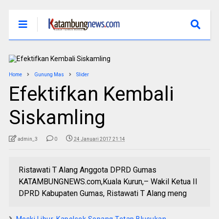
Home
Gunung Mas
Slider
Efektifkan Kembali
Siskamling
admin_3
0
24 Januari 2017 21:14
Ristawati T Alang Anggota DPRD Gumas
KATAMBUNGNEWS.com,Kuala Kurun,– Wakil Ketua II
DPRD Kabupaten Gumas, Ristawati T Alang meng