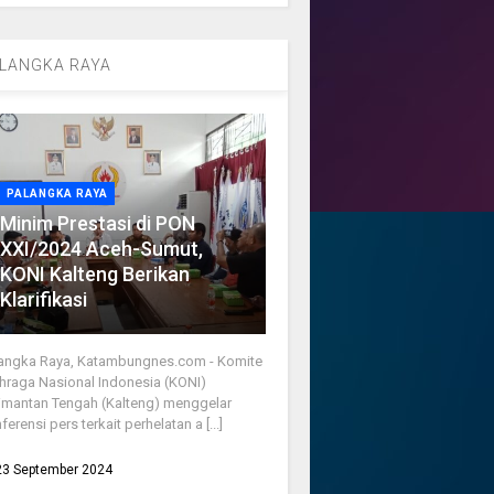
LANGKA RAYA
PALANGKA RAYA
Minim Prestasi di PON
XXI/2024 Aceh-Sumut,
KONI Kalteng Berikan
Klarifikasi
angka Raya, Katambungnes.com - Komite
hraga Nasional Indonesia (KONI)
imantan Tengah (Kalteng) menggelar
ferensi pers terkait perhelatan a [...]
23 September 2024