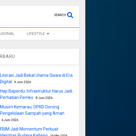
SEARCH
ASIONAL
LIFESTYLE
ERBARU
Literasi Jadi Bekal Utama Siswa di Era
Digital
9 Juni 2026
Hap Baperdu: Infrastruktur Harus Jadi
Perhatian Pemko
8 Juni 2026
Musim Kemarau, DPRD Dorong
Pengelolaan Sampah yang Aman
6 Juni 2026
FBIM Jadi Momentum Perkuat
Identitas Budaya Kalteng
19 Mei 2026