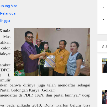
 Gunung Mas
 Pelanggar
Minggu
uala
g Mas
ahkan
SU
 calon
Rakyat
ambut
(DPC)
ie L
rmulir
akan bahwa dirinya juga telah mendaftar sebagai
Partai Golongan Karya (Golkar).
endaftar di PDIP, PAN, dan partai lainnya,” ucap
nya pada pilkada 2018, Rony Karlos belum bisa