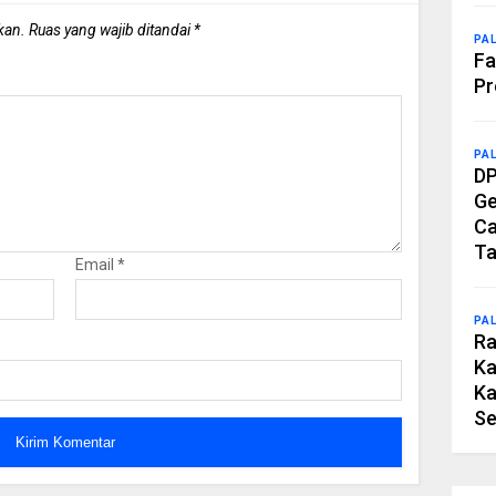
kan.
Ruas yang wajib ditandai
*
PA
Fa
Pr
PA
DP
Ge
Ca
Ta
Email
*
PA
Ra
Ka
Ka
Se