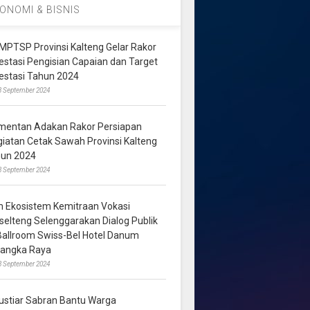
ONOMI & BISNIS
MPTSP Provinsi Kalteng Gelar Rakor
vestasi Pengisian Capaian dan Target
vestasi Tahun 2024
3 September 2024
mentan Adakan Rakor Persiapan
giatan Cetak Sawah Provinsi Kalteng
hun 2024
8 September 2024
m Ekosistem Kemitraan Vokasi
lselteng Selenggarakan Dialog Publik
 Ballroom Swiss-Bel Hotel Danum
langka Raya
8 September 2024
ustiar Sabran Bantu Warga