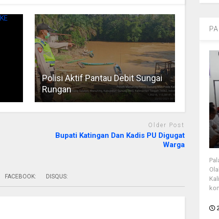
PA
Polisi Aktif Pantau Debit Sungai
Rungan
Older Post
Bupati Katingan Dan Kadis PU Digugat
Warga
Pal
Ola
FACEBOOK:
DISQUS:
Kal
kon