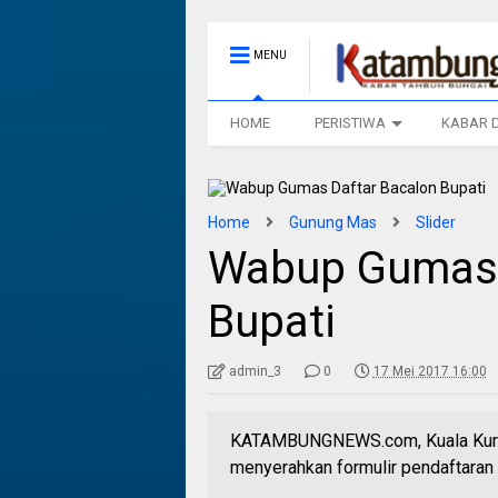
MENU
HOME
PERISTIWA
KABAR 
Home
Gunung Mas
Slider
Wabup Gumas 
Bupati
admin_3
0
17 Mei 2017 16:00
KATAMBUNGNEWS.com, Kuala Kurun
menyerahkan formulir pendaftaran 