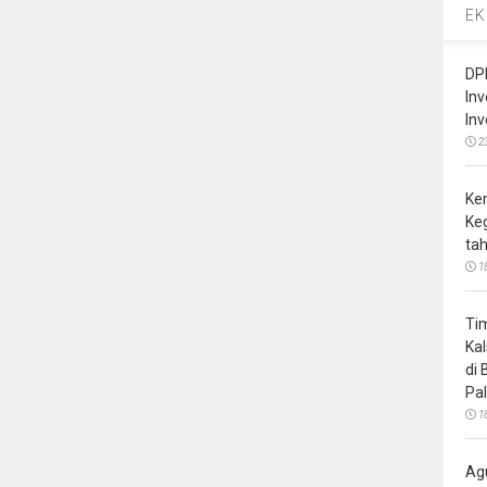
EK
DP
In
In
2
Ke
Ke
ta
1
Ti
Ka
di
Pa
1
Ag