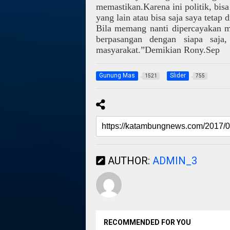
memastikan.Karena ini politik, bisa
yang lain atau bisa saja saya tetap 
Bila memang nanti dipercayakan me
berpasangan dengan siapa saja,
masyarakat.”Demikian Rony.S
ep
Gunung Mas
Slider
1521
755
AUTHOR:
ADMIN_3
RECOMMENDED FOR YOU