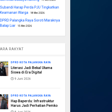
Subandi Harap Perda PJU Tingkatkan
Keamanan Warga
18 Mei 2026
DPRD Palangka Raya Soroti Maraknya
Balap Liar
15 Mei 2026
ARA RAKYAT
DPRD KOTA PALANGKA RAYA
Literasi Jadi Bekal Utama
Siswa di Era Digital
9 Juni 2026
DPRD KOTA PALANGKA RAYA
Hap Baperdu: Infrastruktur
Harus Jadi Perhatian Pemko