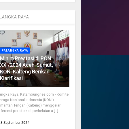
LANGKA RAYA
PALANGKA RAYA
Minim Prestasi di PON
XXI/2024 Aceh-Sumut,
KONI Kalteng Berikan
Klarifikasi
angka Raya, Katambungnes.com - Komite
hraga Nasional Indonesia (KONI)
imantan Tengah (Kalteng) menggelar
ferensi pers terkait perhelatan a [...]
23 September 2024