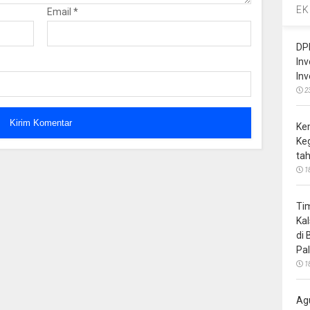
EK
Email
*
DP
In
In
2
Ke
Ke
ta
1
Ti
Ka
di
Pa
1
Ag