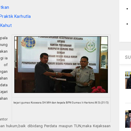
atkan
Praktik Karhutla
 Kahut
pala
ung
kan
SU
gi ia
m of
ngan
ahan
data
jari
ahan
kejari gumas Koswara.SH.MH dan kepala BPN Gumas Ir.Hartono.M.Si.(31/5)
ntor
an hukum,baik dibidang Perdata maupun TUN,maka Kejaksaan