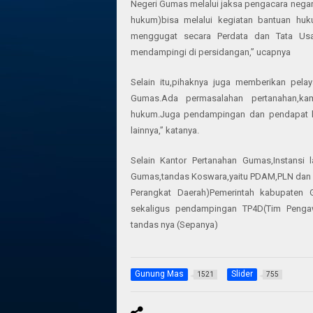
Negeri Gumas melalui jaksa pengacara neg
hukum)bisa melalui kegiatan bantuan hu
menggugat secara Perdata dan Tata Usa
mendampingi di persidangan,” ucapnya
Selain itu,pihaknya juga memberikan pe
Gumas.Ada permasalahan pertanahan,k
hukum.Juga pendampingan dan pendapat h
lainnya,” katanya.
Selain Kantor Pertanahan Gumas,Instansi
Gumas,tandas Koswara,yaitu PDAM,PLN dan 
Perangkat Daerah)Pemerintah kabupate
sekaligus pendampingan TP4D(Tim Penga
tandas nya (Sepanya)
Gunung Mas
Slider
1521
755