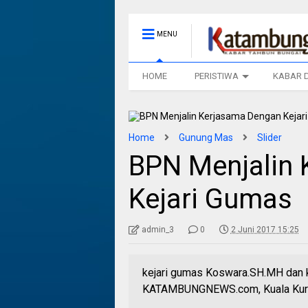
MENU
HOME
PERISTIWA
KABAR 
Home
Gunung Mas
Slider
BPN Menjalin
Kejari Gumas
admin_3
0
2 Juni 2017 15:25
kejari gumas Koswara.SH.MH dan 
KATAMBUNGNEWS.com, Kuala Kuru