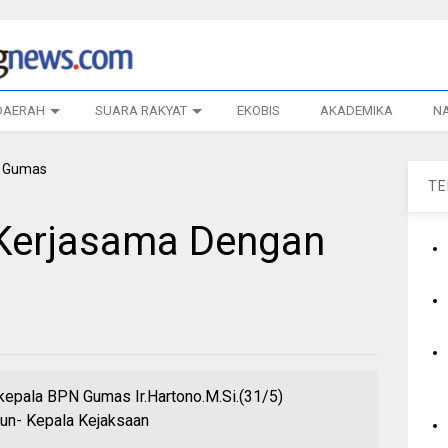
DAERAH
SUARA RAKYAT
EKOBIS
AKADEMIKA
N
T
 Kerjasama Dengan
kepala BPN Gumas Ir.Hartono.M.Si.(31/5)
n- Kepala Kejaksaan