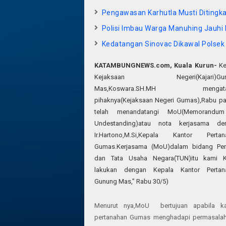
Pengawasan Karhutla Musti Ditingk
Polisi Imbau Warga Manuhing Jauhi 
Kedatangan Sinovac Dikawal Polsek
KATAMBUNGNEWS.com,
Kuala Kurun-
Ke
Kejaksaan Negeri(Kajari)Gun
Mas,Koswara.SH.MH mengata
pihaknya(Kejaksaan Negeri Gumas),Rabu pa
telah menandatangi MoU(Memorandu
Undestanding)atau nota kerjasama de
Ir.Hartono,M.Si,Kepala Kantor Pertan
Gumas.Kerjasama (MoU)dalam bidang Per
dan Tata Usaha Negara(TUN)itu kami Ke
lakukan dengan Kepala Kantor Pertan
Gunung Mas,” Rabu 30/5)
Menurut nya,MoU bertujuan apabila ka
pertanahan Gumas menghadapi permasalah