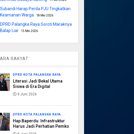
Subandi Harap Perda PJU Tingkatkan
Keamanan Warga
18 Mei 2026
DPRD Palangka Raya Soroti Maraknya
Balap Liar
15 Mei 2026
ARA RAKYAT
DPRD KOTA PALANGKA RAYA
Literasi Jadi Bekal Utama
Siswa di Era Digital
9 Juni 2026
DPRD KOTA PALANGKA RAYA
Hap Baperdu: Infrastruktur
Harus Jadi Perhatian Pemko