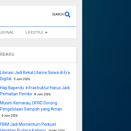
SEARCH
ASIONAL
LIFESTYLE
ERBARU
Literasi Jadi Bekal Utama Siswa di Era
Digital
9 Juni 2026
Hap Baperdu: Infrastruktur Harus Jadi
Perhatian Pemko
8 Juni 2026
Musim Kemarau, DPRD Dorong
Pengelolaan Sampah yang Aman
6 Juni 2026
FBIM Jadi Momentum Perkuat
Identitas Budaya Kalteng
19 Mei 2026