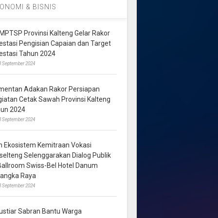
ONOMI & BISNIS
MPTSP Provinsi Kalteng Gelar Rakor
vestasi Pengisian Capaian dan Target
vestasi Tahun 2024
3 September 2024
mentan Adakan Rakor Persiapan
giatan Cetak Sawah Provinsi Kalteng
hun 2024
8 September 2024
m Ekosistem Kemitraan Vokasi
lselteng Selenggarakan Dialog Publik
 Ballroom Swiss-Bel Hotel Danum
langka Raya
8 September 2024
ustiar Sabran Bantu Warga