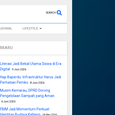
SEARCH
ASIONAL
LIFESTYLE
ERBARU
Literasi Jadi Bekal Utama Siswa di Era
Digital
9 Juni 2026
Hap Baperdu: Infrastruktur Harus Jadi
Perhatian Pemko
8 Juni 2026
Musim Kemarau, DPRD Dorong
Pengelolaan Sampah yang Aman
6 Juni 2026
FBIM Jadi Momentum Perkuat
Identitas Budaya Kalteng
19 Mei 2026