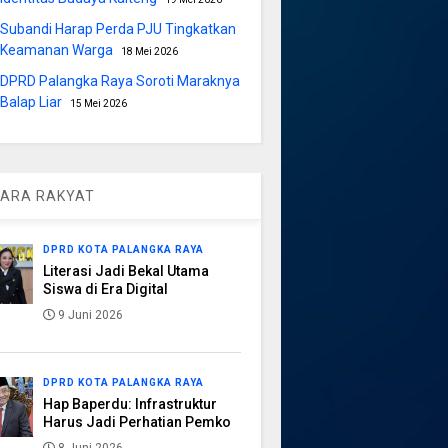
Subandi Harap Perda PJU Tingkatkan
Keamanan Warga
18 Mei 2026
DPRD Palangka Raya Soroti Maraknya
Balap Liar
15 Mei 2026
ARA RAKYAT
DPRD KOTA PALANGKA RAYA
Literasi Jadi Bekal Utama
Siswa di Era Digital
9 Juni 2026
DPRD KOTA PALANGKA RAYA
Hap Baperdu: Infrastruktur
Harus Jadi Perhatian Pemko