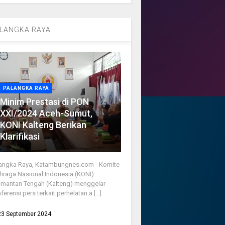
LANGKA RAYA
PALANGKA RAYA
Minim Prestasi di PON
XXI/2024 Aceh-Sumut,
KONI Kalteng Berikan
Klarifikasi
angka Raya, Katambungnes.com - Komite
hraga Nasional Indonesia (KONI)
imantan Tengah (Kalteng) menggelar
ferensi pers terkait perhelatan a [...]
23 September 2024