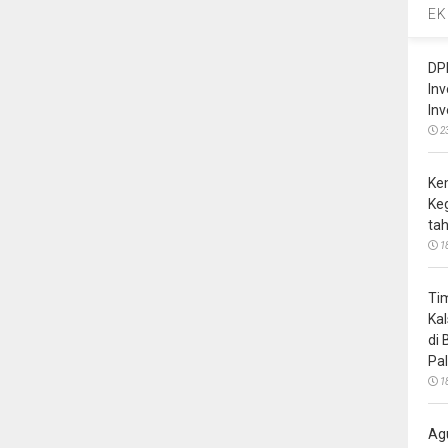
EK
DP
In
In
2
Ke
Ke
ta
1
Ti
Ka
di
Pa
1
Ag