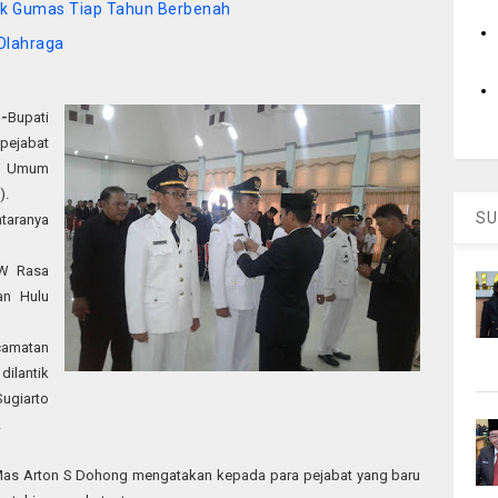
sdik Gumas Tiap Tahun Berbenah
Olahraga
-
Bupati
pejabat
an Umum
).
SU
ntaranya
 W Rasa
an Hulu
camatan
ilantik
ugiarto
.
Mas Arton S Dohong mengatakan kepada para pejabat yang baru