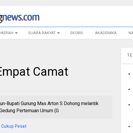
DAERAH
SUARA RAKYAT
EKOBIS
AKADEMIKA
N
T
 Empat Camat
-Bupati Gunung Mas Arton S Dohong melantik
 di Gedung Pertemuan Umum (G
 Cukup Pesat