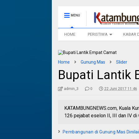
MENU
HOME
PERISTIWA
KABAR 
Home
Gunung Mas
Slider
Bupati Lantik
admin_3
0
22 Juni 2017 11:46
KATAMBUNGNEWS.com, Kuala Kurun
126 pejabat eselon II, III dan IV
Pembangunan di Gunung Mas Dinilai