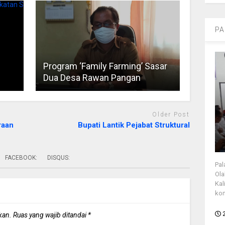
PA
Program ‘Family Farming’ Sasar
Dua Desa Rawan Pangan
Older Post
raan
Bupati Lantik Pejabat Struktural
FACEBOOK:
DISQUS:
Pal
Ola
Kal
kon
kan.
Ruas yang wajib ditandai
*