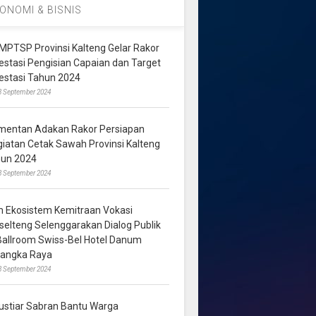
ONOMI & BISNIS
MPTSP Provinsi Kalteng Gelar Rakor
vestasi Pengisian Capaian dan Target
vestasi Tahun 2024
3 September 2024
mentan Adakan Rakor Persiapan
giatan Cetak Sawah Provinsi Kalteng
hun 2024
8 September 2024
m Ekosistem Kemitraan Vokasi
lselteng Selenggarakan Dialog Publik
 Ballroom Swiss-Bel Hotel Danum
langka Raya
8 September 2024
ustiar Sabran Bantu Warga