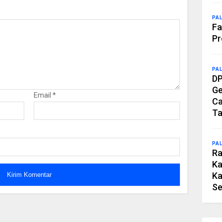
PA
Fa
Pr
PA
DP
Ge
Email
*
Ca
Ta
PA
Ra
Ka
Ka
Se