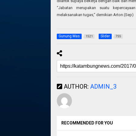
dilantik supaya bekerja dengan baik dan me
“Jabatan merupakan suatu kepercayaa
melaksanakan tugas,” demikian Arton.(Sep)
Gunung Mas
Slider
1521
755
AUTHOR:
ADMIN_3
RECOMMENDED FOR YOU