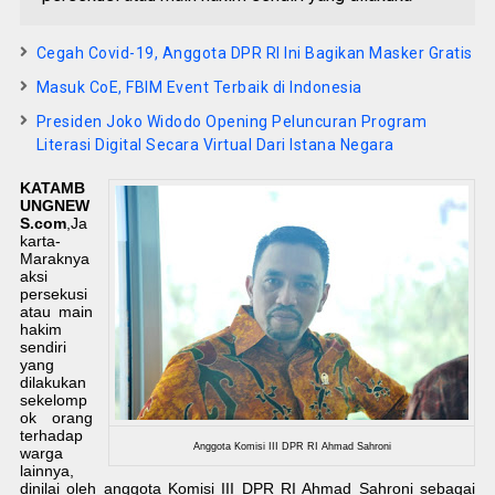
Cegah Covid-19, Anggota DPR RI Ini Bagikan Masker Gratis
Masuk CoE, FBIM Event Terbaik di Indonesia
Presiden Joko Widodo Opening Peluncuran Program
Literasi Digital Secara Virtual Dari Istana Negara
KATAMB
UNGNEW
S.com
,Ja
karta-
Maraknya
aksi
persekusi
atau main
hakim
sendiri
yang
dilakukan
sekelomp
ok orang
terhadap
Anggota Komisi III DPR RI Ahmad Sahroni
warga
lainnya,
dinilai oleh anggota Komisi III DPR RI Ahmad Sahroni sebagai