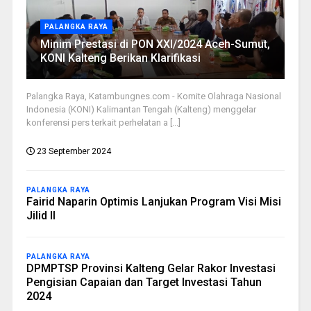
PALANGKA RAYA
Minim Prestasi di PON XXI/2024 Aceh-Sumut,
KONI Kalteng Berikan Klarifikasi
Palangka Raya, Katambungnes.com - Komite Olahraga Nasional
Indonesia (KONI) Kalimantan Tengah (Kalteng) menggelar
konferensi pers terkait perhelatan a [...]
23 September 2024
PALANGKA RAYA
Fairid Naparin Optimis Lanjukan Program Visi Misi
Jilid II
PALANGKA RAYA
DPMPTSP Provinsi Kalteng Gelar Rakor Investasi
Pengisian Capaian dan Target Investasi Tahun
2024