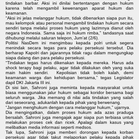
tindakan barbar. Aksi ini dinilai bertentangan dengan hukum
karena telah mengambil kewenangan aparat hukum dan
keamanan.
“Aksi ini jelas melanggar hukum, tidak dibenarkan siapa pun itu,
mau kelompok atau personal mengambil tindakan hukum secara
sendiri tanpa melalui proses hukum yang lazimnya dianut oleh
negara Indonesia. Sama saja ini hukum rimba,” tandasnya saat
dihubungi melalui saluran telepon, Jum’at (2/6).
Politisi NasDem ini mengimbau kepada polri untuk segera
menindak secara tegas para pelaku persekusi tersebut. Dia
berharap Kapolri dan jajarannya tidak ragu dalam mengungkap
siapa dalang dan para pelaku persekusi.
“Tindakan tegas harus dikenakan kepada mereka. Harus ada
shock terapy bagi pelaku, agar tidak dilakukan oleh yang suka
main hakim sendiri. Kepolisian tidak boleh kalah, demi
keamanan warga dan kehidupan bersama,” tegas Legislator
dapil DKI Jakarta III ini.
Di sisi lain, Sahroni juga meminta kepada masyarakat untuk
biasa menggunakan jalur hukum sebagai koridor bersama bagi
seluruh warga. Jika memang di nilai ada tindakan yang salah
dari seseorang, adukanlah kepada pihak yang berwenang.
“Jangan menghukum dengan cara melanggar hukum,” ujarnya.
Dia mengingatkan, dalam proses hukum ada azas praduga
bersalah. Sahroni juga mengajak agar siapa pun terbiasa untuk
melakukan proses cek dan ricek. Apalagi dalam kasus yang
melibatkan media informasi seperti medsos.
Tak lupa, Sahroni juga memberi dorongan kepada korban
persekusi agar tidak takut melaporkan pelaku kepada pihak