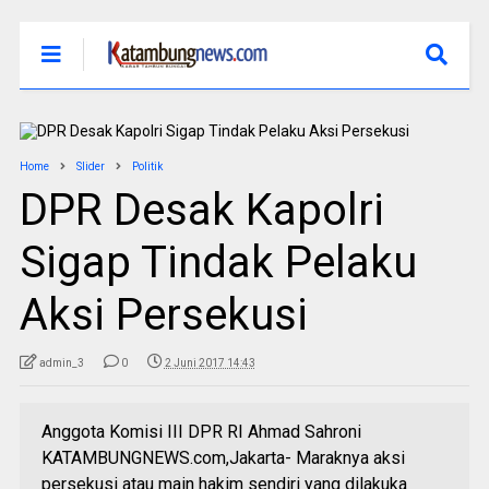
Home
Slider
Politik
DPR Desak Kapolri
Sigap Tindak Pelaku
Aksi Persekusi
admin_3
0
2 Juni 2017 14:43
Anggota Komisi III DPR RI Ahmad Sahroni
KATAMBUNGNEWS.com,Jakarta- Maraknya aksi
persekusi atau main hakim sendiri yang dilakuka