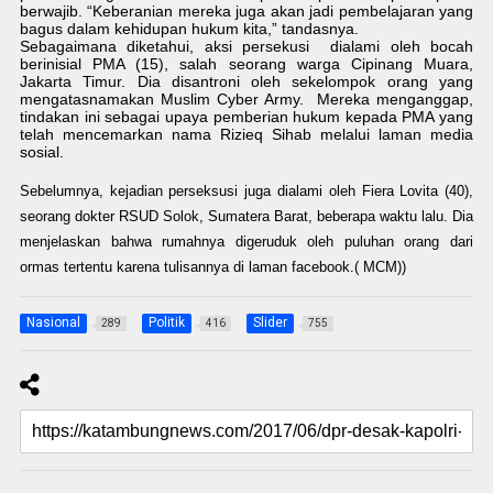
berwajib. “Keberanian mereka juga akan jadi pembelajaran yang
bagus dalam kehidupan hukum kita,” tandasnya.
Sebagaimana diketahui, aksi persekusi dialami oleh bocah
berinisial PMA (15), salah seorang warga Cipinang Muara,
Jakarta Timur. Dia disantroni oleh sekelompok orang yang
mengatasnamakan Muslim Cyber Army. Mereka menganggap,
tindakan ini sebagai upaya pemberian hukum kepada PMA yang
telah mencemarkan nama Rizieq Sihab melalui laman media
sosial.
Sebelumnya, kejadian perseksusi juga dialami oleh Fiera Lovita (40),
seorang dokter RSUD Solok, Sumatera Barat, beberapa waktu lalu. Dia
menjelaskan bahwa rumahnya digeruduk oleh puluhan orang dari
ormas tertentu karena tulisannya di laman facebook.( M
CM)
)
Nasional
Politik
Slider
289
416
755