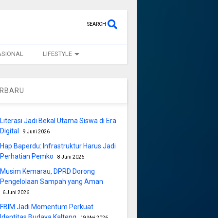
SEARCH
ASIONAL
LIFESTYLE
ERBARU
Literasi Jadi Bekal Utama Siswa di Era
Digital
9 Juni 2026
Hap Baperdu: Infrastruktur Harus Jadi
Perhatian Pemko
8 Juni 2026
Musim Kemarau, DPRD Dorong
Pengelolaan Sampah yang Aman
6 Juni 2026
FBIM Jadi Momentum Perkuat
Identitas Budaya Kalteng
19 Mei 2026