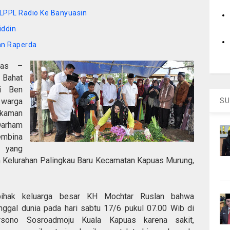
 LPPL Radio Ke Banyuasin
iddin
an Raperda
uas –
Bahat
ni Ben
n warga
SU
kaman
Darham
Pembina
yang
 Kelurahan Palingkau Baru Kecamatan Kapuas Murung,
pihak keluarga besar KH Mochtar Ruslan bahwa
gal dunia pada hari sabtu 17/6 pukul 07.00 Wib di
ono Sosroadmoju Kuala Kapuas karena sakit,