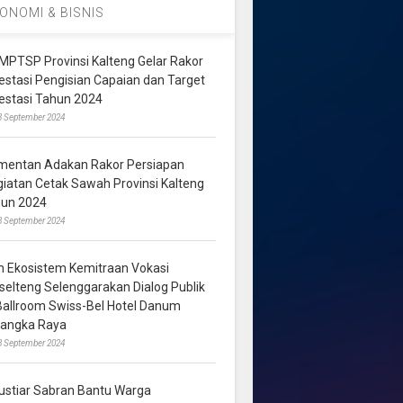
ONOMI & BISNIS
MPTSP Provinsi Kalteng Gelar Rakor
vestasi Pengisian Capaian dan Target
vestasi Tahun 2024
3 September 2024
mentan Adakan Rakor Persiapan
giatan Cetak Sawah Provinsi Kalteng
hun 2024
8 September 2024
m Ekosistem Kemitraan Vokasi
lselteng Selenggarakan Dialog Publik
 Ballroom Swiss-Bel Hotel Danum
langka Raya
8 September 2024
ustiar Sabran Bantu Warga