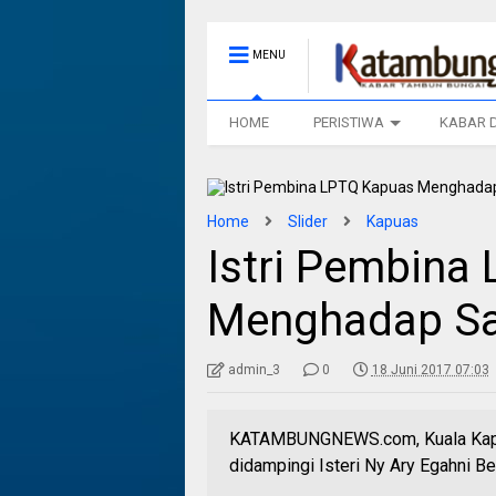
MENU
HOME
PERISTIWA
KABAR 
Home
Slider
Kapuas
Istri Pembina
Menghadap Sa
admin_3
0
18 Juni 2017 07:03
KATAMBUNGNEWS.com, Kuala Kapua
didampingi Isteri Ny Ary Egahni Ben