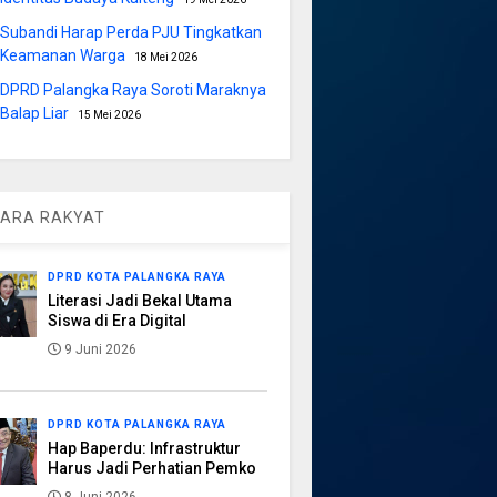
Subandi Harap Perda PJU Tingkatkan
Keamanan Warga
18 Mei 2026
DPRD Palangka Raya Soroti Maraknya
Balap Liar
15 Mei 2026
ARA RAKYAT
DPRD KOTA PALANGKA RAYA
Literasi Jadi Bekal Utama
Siswa di Era Digital
9 Juni 2026
DPRD KOTA PALANGKA RAYA
Hap Baperdu: Infrastruktur
Harus Jadi Perhatian Pemko