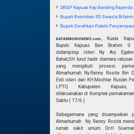
DKISP Kapuas Kaji Banding Raperda
Bupati Resmikan SD Swasta Bifahm
Bupati Serahkan Pidato Penyampai
Kuala Kap
KATAMBUNGNEWS.com,
Bupati Kapuas Ben Brahim S 
didampingi Isteri Ny Ary Egah
Bahat,SH turut hadir diantara ratusa
yang mengikuti prosesi pema
Almarhumah Ny.Renny Rosita Bin 
Eidi isteri dari KH.Mochtar Ruslan 
LPTQ Kabupaten Kapuas, 
dilaksanakan di Komplek pemakaman
Sabtu ( 17/6 ).
Sebagaimana yang disampaikan 
Almarhumah Ny Renny Rosita mening
rumah sakit umum Dr.H Soemars