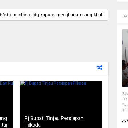
PA
Pal
Ola
Kal
kon
ang
Pj Bupati Tinjau Persiapan
ntar
Pilkada