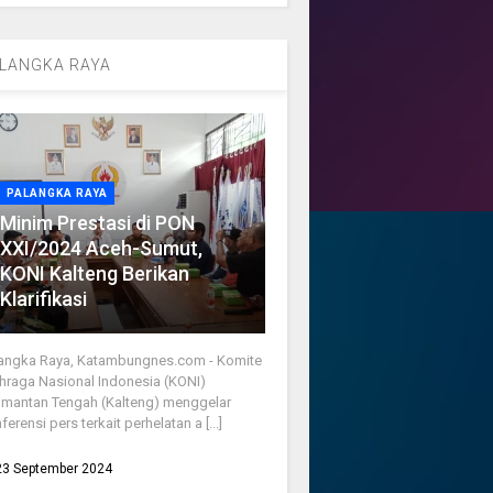
LANGKA RAYA
PALANGKA RAYA
Minim Prestasi di PON
XXI/2024 Aceh-Sumut,
KONI Kalteng Berikan
Klarifikasi
angka Raya, Katambungnes.com - Komite
hraga Nasional Indonesia (KONI)
imantan Tengah (Kalteng) menggelar
ferensi pers terkait perhelatan a [...]
23 September 2024