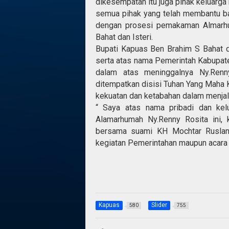
dikesempatan itu juga pihak keluarg
semua pihak yang telah membantu bai
dengan prosesi pemakaman Almarhu
Bahat dan Isteri.
Bupati Kapuas Ben Brahim S Bahat d
serta atas nama Pemerintah Kabupa
dalam atas meninggalnya Ny.Renn
ditempatkan disisi Tuhan Yang Maha 
kekuatan dan ketabahan dalam menjala
“ Saya atas nama pribadi dan kel
Alamarhumah Ny.Renny Rosita ini, 
bersama suami KH Mochtar Ruslan
kegiatan Pemerintahan maupun acara 
Kapuas
Slider
580
755