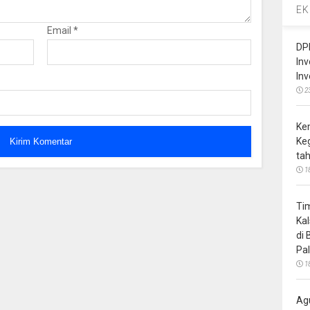
EK
Email
*
DP
In
In
2
Ke
Ke
ta
1
Ti
Ka
di
Pa
1
Ag