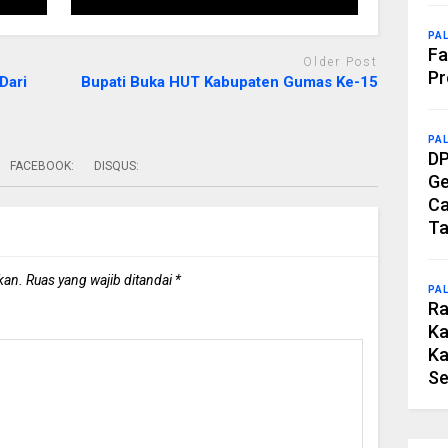
PA
Fa
Older Post
Pr
Dari
Bupati Buka HUT Kabupaten Gumas Ke-15
PA
DP
FACEBOOK:
DISQUS:
Ge
Ca
Ta
kan.
Ruas yang wajib ditandai
*
PA
Ra
Ka
Ka
Se