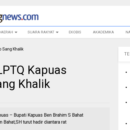
DAERAH
SUARA RAKYAT
EKOBIS
AKADEMIKA
N
T
 LPTQ Kapuas
ng Khalik
s – Bupati Kapuas Ben Brahim S Bahat
 Bahat,SH turut hadir diantara rat