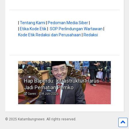
|
Tentang Kami
|
Pedoman Media Siber
|
|
Etika Kode Etik
|
SOP Perlindungan Wartawan
|
Kode Etik Redaksi dan Perusahaan
|
Redaksi
di
Hap Baperdu: Infrastruktur Harus
Musim 
Jadi Perhatian Pemko
Pengel
Garen
8 Juni 2026
Garen
© 2025 Katambungnews. All rights reserved.