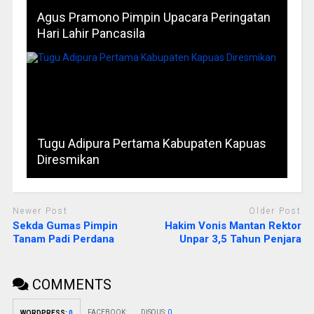
Agus Pramono Pimpin Upacara Peringatan
Hari Lahir Pancasila
Tugu Adipura Pertama Kabupaten Kapuas
Diresmikan
Newer Post
Older Post
Sekda Gumas Pimpin
Hakim Vonis Mantan Rektor
Tanam Padi Perdana
Unpar 3,5 Tahun Penjara
COMMENTS
FACEBOOK:
DISQUS:
0
WORDPRESS:
0