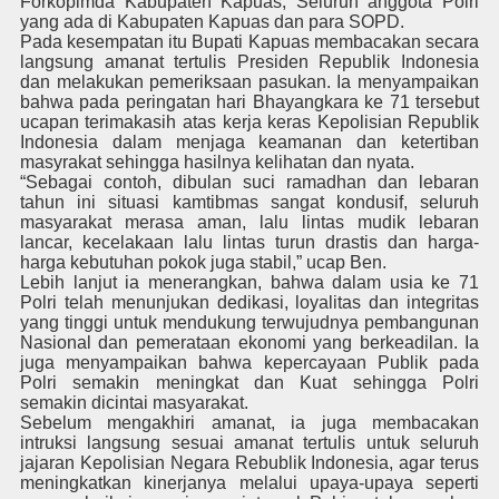
Forkopimda Kabupaten Kapuas, Seluruh anggota Polri
yang ada di Kabupaten Kapuas dan para SOPD.
Pada kesempatan itu Bupati Kapuas membacakan secara
langsung amanat tertulis Presiden Republik Indonesia
dan melakukan pemeriksaan pasukan. Ia menyampaikan
bahwa pada peringatan hari Bhayangkara ke 71 tersebut
ucapan terimakasih atas kerja keras Kepolisian Republik
Indonesia dalam menjaga keamanan dan ketertiban
masyrakat sehingga hasilnya kelihatan dan nyata.
“Sebagai contoh, dibulan suci ramadhan dan lebaran
tahun ini situasi kamtibmas sangat kondusif, seluruh
masyarakat merasa aman, lalu lintas mudik lebaran
lancar, kecelakaan lalu lintas turun drastis dan harga-
harga kebutuhan pokok juga stabil,” ucap Ben.
Lebih lanjut ia menerangkan, bahwa dalam usia ke 71
Polri telah menunjukan dedikasi, loyalitas dan integritas
yang tinggi untuk mendukung terwujudnya pembangunan
Nasional dan pemerataan ekonomi yang berkeadilan. Ia
juga menyampaikan bahwa kepercayaan Publik pada
Polri semakin meningkat dan Kuat sehingga Polri
semakin dicintai masyarakat.
Sebelum mengakhiri amanat, ia juga membacakan
intruksi langsung sesuai amanat tertulis untuk seluruh
jajaran Kepolisian Negara Rebublik Indonesia, agar terus
meningkatkan kinerjanya melalui upaya-upaya seperti