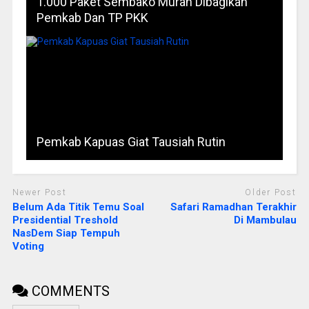
1.000 Paket Sembako Murah Dibagikan
Pemkab Dan TP PKK
Pemkab Kapuas Giat Tausiah Rutin
Newer Post
Older Post
Belum Ada Titik Temu Soal
Safari Ramadhan Terakhir
Presidential Treshold
Di Mambulau
NasDem Siap Tempuh
Voting
COMMENTS