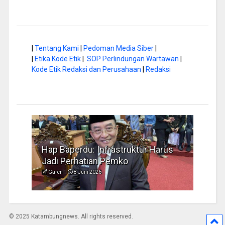
|
Tentang Kami
|
Pedoman Media Siber
|
|
Etika Kode Etik
|
SOP Perlindungan Wartawan
|
Kode Etik Redaksi dan Perusahaan
|
Redaksi
a di
Hap Baperdu: Infrastruktur Harus
Musi
Jadi Perhatian Pemko
Peng
Garen
8 Juni 2026
Garen
© 2025 Katambungnews. All rights reserved.