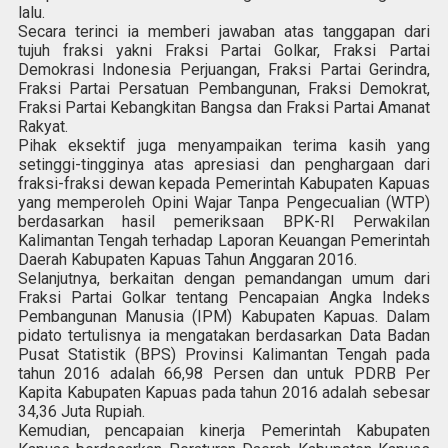
lalu.
Secara terinci ia memberi jawaban atas tanggapan dari
tujuh fraksi yakni Fraksi Partai Golkar, Fraksi Partai
Demokrasi Indonesia Perjuangan, Fraksi Partai Gerindra,
Fraksi Partai Persatuan Pembangunan, Fraksi Demokrat,
Fraksi Partai Kebangkitan Bangsa dan Fraksi Partai Amanat
Rakyat.
Pihak eksektif juga menyampaikan terima kasih yang
setinggi-tingginya atas apresiasi dan penghargaan dari
fraksi-fraksi dewan kepada Pemerintah Kabupaten Kapuas
yang memperoleh Opini Wajar Tanpa Pengecualian (WTP)
berdasarkan hasil pemeriksaan BPK-RI Perwakilan
Kalimantan Tengah terhadap Laporan Keuangan Pemerintah
Daerah Kabupaten Kapuas Tahun Anggaran 2016.
Selanjutnya, berkaitan dengan pemandangan umum dari
Fraksi Partai Golkar tentang Pencapaian Angka Indeks
Pembangunan Manusia (IPM) Kabupaten Kapuas. Dalam
pidato tertulisnya ia mengatakan berdasarkan Data Badan
Pusat Statistik (BPS) Provinsi Kalimantan Tengah pada
tahun 2016 adalah 66,98 Persen dan untuk PDRB Per
Kapita Kabupaten Kapuas pada tahun 2016 adalah sebesar
34,36 Juta Rupiah.
Kemudian, pencapaian kinerja Pemerintah Kabupaten