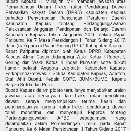
Bupati Kapuas H Muhajirin MP memberi jawaban atas
Pemandangan Umum Fraksi-fraksi Pendukung Dewan
Perwakilan Rakyat Daerah (DPRD) Kabupaten Kapuas
terhadap Penyampaian Rancangan Peraturan Daerah
Kabupaten Kapuas tentang Pertanggungjawaban
Pelaksanaan Anggaran Pendapatan dan Belanja Daerah
Kabupaten Kapuas Tahun Anggaran 2016 dalam Rapat
Paripurna Ke 7 Masa Persidangan II Tahun Sidang 2017,
Rabu (5/7) pagi di Ruang Sidang DPRD Kabupaten Kapuas.
Rapat Paripurna dipimpin oleh Ketua DPRD Kabupaten
Kapuas Algrin Gasan didampingi Wakil Ketua I Robert L
Gerung dan Wakil Ketua II Indah Purwanti serta diikuti
hampir seluruh Anggota Legislatif Kabupaten Kapuas,
Forkopimda/mewakili, Sekda Kabupaten Kapuas, Asisten,
Staf Ahli Bupati, Kepala SOPD, BUMN/BUMD, Kepala
Bagian Setda dan Pers.
Bupati Kapuas dalam pidato tertulisnya menjabarkan uraian
jawaban atas pertanyaan dari fraksi-fraksi pendukung
dewan seraya menyampaikan terima kasih dan
penghargaannya karena fraksi-fraksi pendukung dewan
telah menerima dan menyetujui Raperda tentang
Pertanggungjawaban APBD sebagaimana yang
disampaikan dalam Pemandangan Umum pada Rapat
Paripurna Ke 6 Masa Persidangan II Tahun Sidang 2017