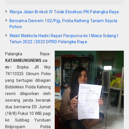
Warga Jalan Brokoli IV Tolak Eksekusi PN Palangka Raya
Bersama Danrem 102/Pjg, Polda Kalteng Tanam Sejuta
Pohon
Wakil Walikota Hadiri Rapat Paripurna ke I Masa Sidang I
Tahun 2022 /2023 DPRD Palangka Raya
Palangka Raya-
KATAMBUNGNEWS.co
m
– Bripka JR Nrp
74110325 Oknum Polisi
yang bertugas dibagian
Biddokkes Polda Kalteng
resmi dilaporkan oleh
seorang janda beranak
dua bernama ER Jumat
(18/8) Pukul 10 WIB pagi
ke Subbag Yunduan
Bidpropam Polda