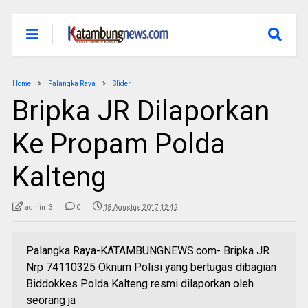
Home
Palangka Raya
Slider
Bripka JR Dilaporkan
Ke Propam Polda
Kalteng
admin_3
0
18 Agustus 2017 12:42
Palangka Raya-KATAMBUNGNEWS.com- Bripka JR
Nrp 74110325 Oknum Polisi yang bertugas dibagian
Biddokkes Polda Kalteng resmi dilaporkan oleh
seorang ja