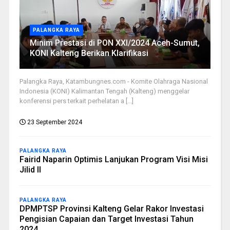
PALANGKA RAYA
Minim Prestasi di PON XXI/2024 Aceh-Sumut,
KONI Kalteng Berikan Klarifikasi
Palangka Raya, Katambungnes.com - Komite Olahraga Nasional
Indonesia (KONI) Kalimantan Tengah (Kalteng) menggelar
konferensi pers terkait perhelatan a [...]
23 September 2024
PALANGKA RAYA
Fairid Naparin Optimis Lanjukan Program Visi Misi
Jilid II
PALANGKA RAYA
DPMPTSP Provinsi Kalteng Gelar Rakor Investasi
Pengisian Capaian dan Target Investasi Tahun
2024