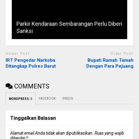
Parkir Kendaraan Sembarangan Perlu Diberi
Sanksi
Newer Post
Older Post
IRT Pengedar Narkoba
Bupati Ramah Tamah
Ditangkap Polres Barut
Dengan Para Pejuang
COMMENTS
FACEBOOK:
DISQUS:
WORDPRESS:
0
Tinggalkan Balasan
Alamat email Anda tidak akan dipublikasikan.
Ruas yang wajib
ditandai
*