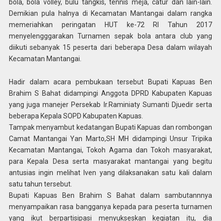
bola, bola volley, bulu tangkis, tennis meja, catur dan lain-lain.
Demikian pula halnya di Kecamatan Mantangai dalam rangka
memeriahkan peringatan HUT ke-72 RI Tahun 2017
menyelengggarakan Turnamen sepak bola antara club yang
diikuti sebanyak 15 peserta dari beberapa Desa dalam wilayah
Kecamatan Mantangai.
Hadir dalam acara pembukaan tersebut Bupati Kapuas Ben
Brahim S Bahat didampingi Anggota DPRD Kabupaten Kapuas
yang juga manejer Persekab Ir.Raminiaty Sumanti Djuedir serta
beberapa Kepala SOPD Kabupaten Kapuas.
Tampak menyambut kedatangan Bupati Kapuas dan rombongan
Camat Mantangai Yan Marto,SH MH didampingi Unsur Tripika
Kecamatan Mantangai, Tokoh Agama dan Tokoh masyarakat,
para Kepala Desa serta masyarakat mantangai yang begitu
antusias ingin melihat Iven yang dilaksanakan satu kali dalam
satu tahun tersebut.
Bupati Kapuas Ben Brahim S Bahat dalam sambutannnya
menyampaikan rasa bangganya kepada para peserta turnamen
yang ikut berpartisipasi menyukseskan kegiatan itu, dia