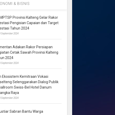
ONOMI & BISNIS
MPTSP Provinsi Kalteng Gelar Rakor
vestasi Pengisian Capaian dan Target
vestasi Tahun 2024
3 September 2024
mentan Adakan Rakor Persiapan
giatan Cetak Sawah Provinsi Kalteng
hun 2024
8 September 2024
m Ekosistem Kemitraan Vokasi
lselteng Selenggarakan Dialog Publik
 Ballroom Swiss-Bel Hotel Danum
langka Raya
8 September 2024
ustiar Sabran Bantu Warga