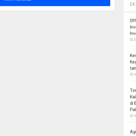
EK
DP
In
In
2
Ke
Ke
ta
1
Ti
Ka
di
Pa
1
Ag