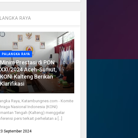
LANGKA RAYA
PALANGKA RAYA
Minim Prestasi di PON
XXI/2024 Aceh-Sumut,
KONI Kalteng Berikan
Klarifikasi
angka Raya, Katambungnes.com - Komite
hraga Nasional Indonesia (KONI)
imantan Tengah (Kalteng) menggelar
ferensi pers terkait perhelatan a [...]
23 September 2024