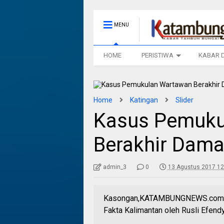
MENU
HOME
PERISTIWA
KABAR 
Home
Katingan
Slider
Kasus Pemuku
Berakhir Dama
admin_3
0
13 Agustus 2017 12
Kasongan,KATAMBUNGNEWS.com- K
Fakta Kalimantan oleh Rusli Efend