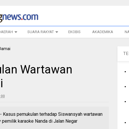
DAERAH
SUARA RAKYAT
EKOBIS
AKADEMIKA
N
T
lan Wartawan
i
:00
asus pemukulan terhadap Siswansyah wartawan
y pemilik karaoke Nanda di Jalan Negar