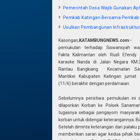
Pemerintah Desa Wajib Gunakan Apl
Pemkab Katingan Bersama Pemkab
Usulkan Pembangunan Infrastruktur,
Kasongan,
KATAMBUNGNEWS.com
– K
pemukulan terhadap Siswansyah wa
Fakta Kalimantan oleh Rusli Efendy 
karaoke Nanda di Jalan Negara KM.
Rantau Bangkiang Kecamatan Sa
Mantikei Kabupaten Katingan jumat
(11/6) berakhir dengan perdamaian.
Sebelumnya peristiwa pemukulan ini 
dilaporkan Korban ke Polsek Sanaman
tugasnya sebagai pengayom masyarak
korban untuk didengar keterangannya. Bia
Setelah diminta keterangan dari palaku
memberikan saran agar kedua pihak bi