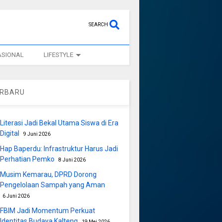
SEARCH
ASIONAL
LIFESTYLE
ERBARU
Literasi Jadi Bekal Utama Siswa di Era
Digital
9 Juni 2026
Hap Baperdu: Infrastruktur Harus Jadi
Perhatian Pemko
8 Juni 2026
Musim Kemarau, DPRD Dorong
Pengelolaan Sampah yang Aman
6 Juni 2026
FBIM Jadi Momentum Perkuat
Identitas Budaya Kalteng
19 Mei 2026