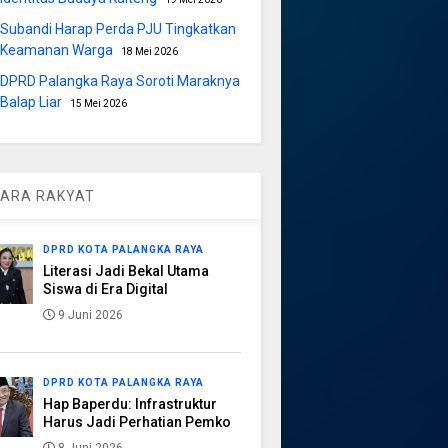
Subandi Harap Perda PJU Tingkatkan
Keamanan Warga
18 Mei 2026
DPRD Palangka Raya Soroti Maraknya
Balap Liar
15 Mei 2026
ARA RAKYAT
DPRD KOTA PALANGKA RAYA
Literasi Jadi Bekal Utama
Siswa di Era Digital
9 Juni 2026
DPRD KOTA PALANGKA RAYA
Hap Baperdu: Infrastruktur
Harus Jadi Perhatian Pemko