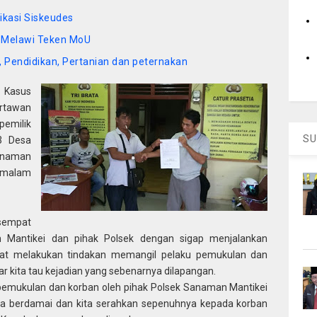
ikasi Siskeudes
 Melawi Teken MoU
 Pendidikan, Pertanian dan peternakan
asus
rtawan
pemilik
SU
3 Desa
naman
 malam
sempat
 Mantikei dan pihak Polsek dengan sigap menjalankan
at melakukan tindakan memangil pelaku pemukulan dan
r kita tau kejadian yang sebenarnya dilapangan.
 pemukulan dan korban oleh pihak Polsek Sanaman Mantikei
sa berdamai dan kita serahkan sepenuhnya kepada korban