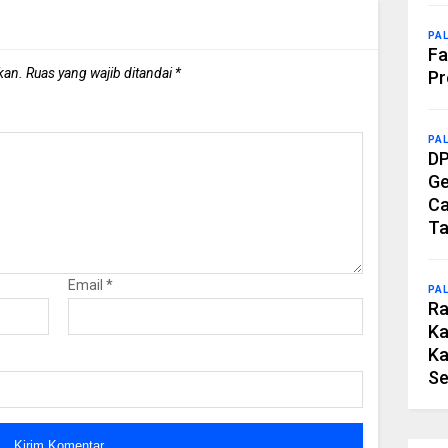
PA
Fa
kan.
Ruas yang wajib ditandai
*
Pr
PA
DP
Ge
Ca
Ta
Email
*
PA
Ra
Ka
Ka
Se