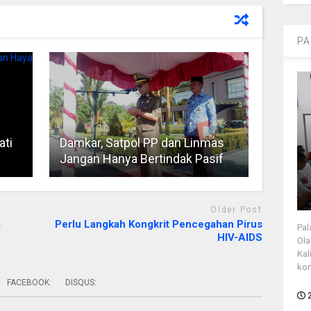
PA
ati
Damkar, Satpol PP dan Linmas
Jangan Hanya Bertindak Pasif
Older Post
a
Perlu Langkah Kongkrit Pencegahan Pirus
Pal
HIV-AIDS
Ola
Kal
kon
FACEBOOK:
DISQUS: