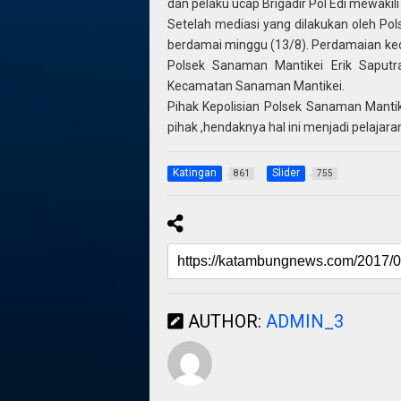
dan pelaku ucap Brigadir Pol Edi mewakili
Setelah mediasi yang dilakukan oleh Po
berdamai minggu (13/8). Perdamaian kedu
Polsek Sanaman Mantikei Erik Saput
Kecamatan Sanaman Mantikei.
Pihak Kepolisian Polsek Sanaman Manti
pihak ,hendaknya hal ini menjadi pelajar
Katingan
Slider
861
755
AUTHOR:
ADMIN_3