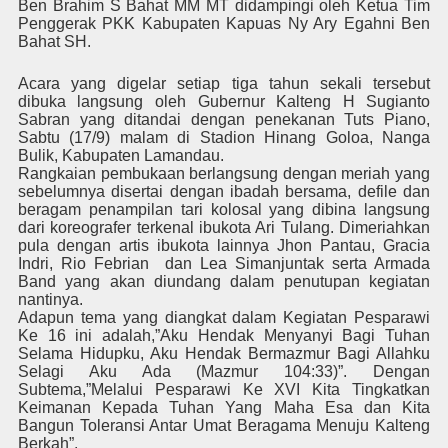
Ben Brahim S Bahat MM MT didampingi oleh Ketua Tim
Penggerak PKK Kabupaten Kapuas Ny Ary Egahni Ben
Bahat SH.
Acara yang digelar setiap tiga tahun sekali tersebut
dibuka langsung oleh Gubernur Kalteng H Sugianto
Sabran yang ditandai dengan penekanan Tuts Piano,
Sabtu (17/9) malam di Stadion Hinang Goloa, Nanga
Bulik, Kabupaten Lamandau.
Rangkaian pembukaan berlangsung dengan meriah yang
sebelumnya disertai dengan ibadah bersama, defile dan
beragam penampilan tari kolosal yang dibina langsung
dari koreografer terkenal ibukota Ari Tulang. Dimeriahkan
pula dengan artis ibukota lainnya Jhon Pantau, Gracia
Indri, Rio Febrian dan Lea Simanjuntak serta Armada
Band yang akan diundang dalam penutupan kegiatan
nantinya.
Adapun tema yang diangkat dalam Kegiatan Pesparawi
Ke 16 ini adalah,”Aku Hendak Menyanyi Bagi Tuhan
Selama Hidupku, Aku Hendak Bermazmur Bagi Allahku
Selagi Aku Ada (Mazmur 104:33)”. Dengan
Subtema,”Melalui Pesparawi Ke XVI Kita Tingkatkan
Keimanan Kepada Tuhan Yang Maha Esa dan Kita
Bangun Toleransi Antar Umat Beragama Menuju Kalteng
Berkah”.