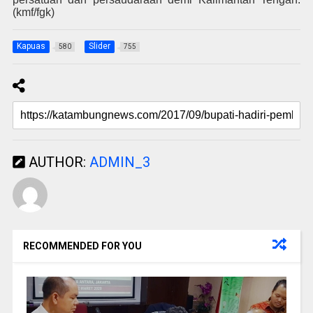
(kmf/fgk)
Kapuas
Slider
580
755
AUTHOR:
ADMIN_3
RECOMMENDED FOR YOU