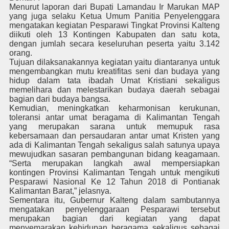
Menurut laporan dari Bupati Lamandau Ir Marukan MAP
yang juga selaku Ketua Umum Panitia Penyelenggara
mengatakan kegiatan Pesparawi Tingkat Provinsi Kalteng
diikuti oleh 13 Kontingen Kabupaten dan satu kota,
dengan jumlah secara keseluruhan peserta yaitu 3.142
orang.
Tujuan dilaksanakannya kegiatan yaitu diantaranya untuk
mengembangkan mutu kreatifitas seni dan budaya yang
hidup dalam tata ibadah Umat Kristiani sekaligus
memelihara dan melestarikan budaya daerah sebagai
bagian dari budaya bangsa.
Kemudian, meningkatkan keharmonisan kerukunan,
toleransi antar umat beragama di Kalimantan Tengah
yang merupakan sarana untuk memupuk rasa
kebersamaan dan persaudaran antar umat Kristen yang
ada di Kalimantan Tengah sekaligus salah satunya upaya
mewujudkan sasaran pembangunan bidang keagamaan.
“Serta merupakan langkah awal mempersiapkan
kontingen Provinsi Kalimantan Tengah untuk mengikuti
Pesparawi Nasional Ke 12 Tahun 2018 di Pontianak
Kalimantan Barat,” jelasnya.
Sementara itu, Gubernur Kalteng dalam sambutannya
mengatakan penyelenggaraan Pesparawi tersebut
merupakan bagian dari kegiatan yang dapat
menyemarakan kehidupan beragama sekaligus sebagai