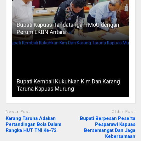
Bupati Kapuas Tandatangani MoU dengan
Perum LKBN Antara
Bupati Kembali Kukuhkan Kim Dan Karang
Taruna Kapuas Murung
Newer Post
Older Post
Karang Taruna Adakan
Bupati Berpesan Peserta
Pertandingan Bola Dalam
Pesparawi Kapuas
Rangka HUT TNI Ke-72
Bersemangat Dan Jaga
Kebersamaan