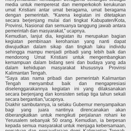
media untuk mempererat dan memperkokoh kerukunan
umat Kristiani antar umat beragama, umat beragama
dengan pemerintah. “Karena kegiatan ini ditetapkan
secara berjenjang mulai dari tingkat Kabupaten/Kota,
Provinsi, Nasional dan semuanya tanggung jawab antara
pemerintah dan masyarakat,” ucapnya.
Kemudian, lanjut dia, kegiatan itu merupakan bagian
kegiatan pembinaan kerohanian yang nanti dapat
diwujudkan dalam sikap dan tingkah laku individu
sehingga mampu menjadi pribadi yang lebih baik dan
mendorong Umat Kristiani untuk mengembangkan
kemampuan dalam bidang seni dan budaya yang ada
dalam kehidupan masyarakat khususnya Provinsi
Kalimantan Tengah.
“Saya atas nama pribadi dan pemerintah Kalimantan
Tengah menyambut baik dan mengapresiasi
diselenggarakannya kegiatan ini yang dilaksanakan
secara berjenjang dan konsisten setiap tiga tahun sekali
secara bergantian,”ucapnya.
Diakhir sambutannya, ia selaku Gubernur menyampaikan
bagi yang juara nantinya direncanakan akan
diberangkatkan untuk mengikuti perjalanan rohani ke
Yerusalem sebanyak 50 orang. Kemudian, ia berpesan
kepada semua masyarakat untuk menjaga kebersamaan,
persatuan dan persaudaraan demi Kalimantan Tengah.