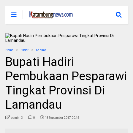
Home
Slider
Kapuas
Bupati Hadiri
Pembukaan Pesparawi
Tingkat Provinsi Di
Lamandau
admin_3
0
18 September 2017 00:45