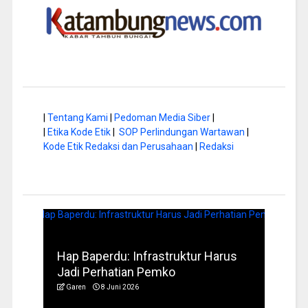
|
Tentang Kami
|
Pedoman Media Siber
|
|
Etika Kode Etik
|
SOP Perlindungan Wartawan
|
Kode Etik Redaksi dan Perusahaan
|
Redaksi
ktur Harus
Musim Kemarau, DPRD Dorong
Pengelolaan Sampah yang Aman
Garen
6 Juni 2026