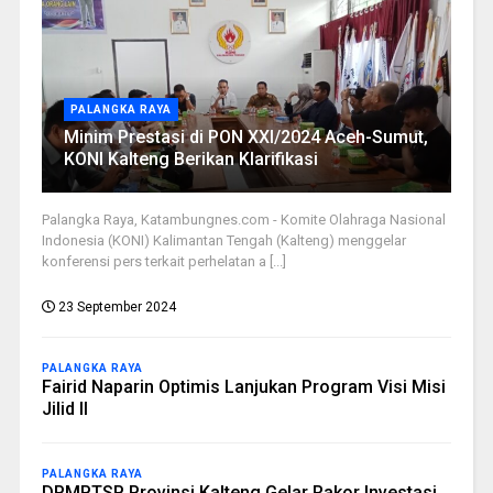
PALANGKA RAYA
Minim Prestasi di PON XXI/2024 Aceh-Sumut,
KONI Kalteng Berikan Klarifikasi
Palangka Raya, Katambungnes.com - Komite Olahraga Nasional
Indonesia (KONI) Kalimantan Tengah (Kalteng) menggelar
konferensi pers terkait perhelatan a [...]
23 September 2024
PALANGKA RAYA
Fairid Naparin Optimis Lanjukan Program Visi Misi
Jilid II
PALANGKA RAYA
DPMPTSP Provinsi Kalteng Gelar Rakor Investasi