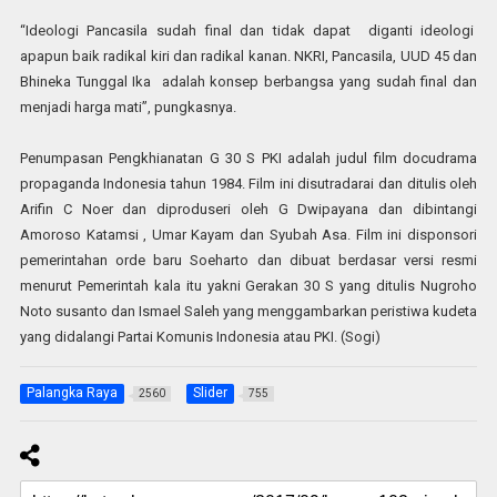
“Ideologi Pancasila sudah final dan tidak dapat diganti ideologi
apapun baik radikal kiri dan radikal kanan. NKRI, Pancasila, UUD 45 dan
Bhineka Tunggal Ika adalah konsep berbangsa yang sudah final dan
menjadi harga mati”, pungkasnya.
Penumpasan Pengkhianatan G 30 S PKI adalah judul film docudrama
propaganda Indonesia tahun 1984. Film ini disutradarai dan ditulis oleh
Arifin C Noer dan diproduseri oleh G Dwipayana dan dibintangi
Amoroso Katamsi , Umar Kayam dan Syubah Asa. Film ini disponsori
pemerintahan orde baru Soeharto dan dibuat berdasar versi resmi
menurut Pemerintah kala itu yakni Gerakan 30 S yang ditulis Nugroho
Noto susanto dan Ismael Saleh yang menggambarkan peristiwa kudeta
yang didalangi Partai Komunis Indonesia atau PKI. (Sogi)
Palangka Raya
Slider
2560
755