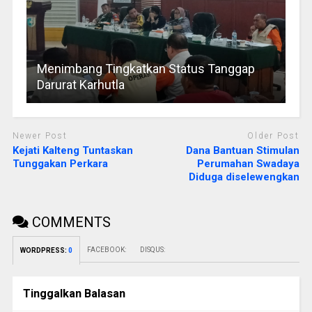
Menimbang Tingkatkan Status Tanggap
Darurat Karhutla
Newer Post
Older Post
Kejati Kalteng Tuntaskan
Dana Bantuan Stimulan
Tunggakan Perkara
Perumahan Swadaya
Diduga diselewengkan
COMMENTS
FACEBOOK:
DISQUS:
WORDPRESS:
0
Tinggalkan Balasan