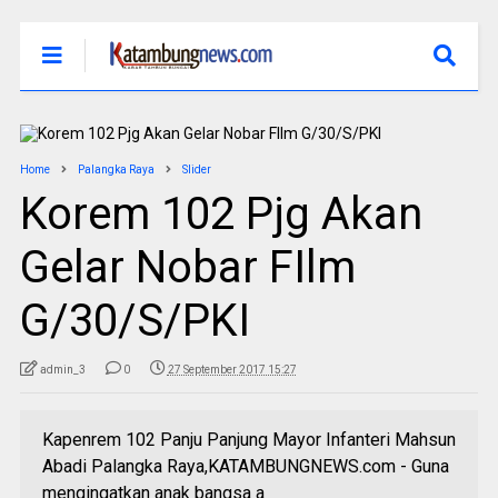
Home
Palangka Raya
Slider
Korem 102 Pjg Akan
Gelar Nobar FIlm
G/30/S/PKI
admin_3
0
27 September 2017 15:27
Kapenrem 102 Panju Panjung Mayor Infanteri Mahsun
Abadi Palangka Raya,KATAMBUNGNEWS.com - Guna
mengingatkan anak bangsa a