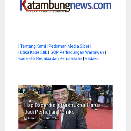
|
Tentang Kami
|
Pedoman Media Siber
|
|
Etika Kode Etik
|
SOP Perlindungan Wartawan
|
Kode Etik Redaksi dan Perusahaan
|
Redaksi
a di
Hap Baperdu: Infrastruktur Harus
Musi
Jadi Perhatian Pemko
Peng
Garen
8 Juni 2026
Garen