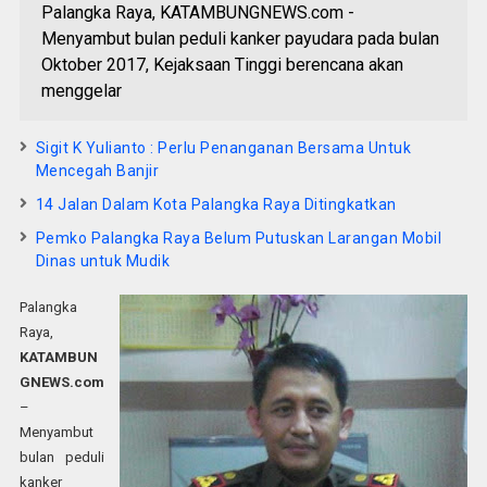
Palangka Raya, KATAMBUNGNEWS.com -
Menyambut bulan peduli kanker payudara pada bulan
Oktober 2017, Kejaksaan Tinggi berencana akan
menggelar
Sigit K Yulianto : Perlu Penanganan Bersama Untuk
Mencegah Banjir
14 Jalan Dalam Kota Palangka Raya Ditingkatkan
Pemko Palangka Raya Belum Putuskan Larangan Mobil
Dinas untuk Mudik
Palangka
Raya,
KATAMBUN
GNEWS.com
–
Menyambut
bulan peduli
kanker