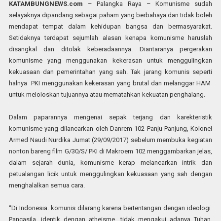
KATAMBUNGNEWS.com
– Palangka Raya – Komunisme sudah
selayaknya dipandang sebagai paham yang berbahaya dan tidak boleh
mendapat tempat dalam kehidupan bangsa dan bermasyarakat.
Setidaknya terdapat sejumlah alasan kenapa komunisme haruslah
disangkal dan ditolak keberadaannya. Diantaranya pergerakan
komunisme yang menggunakan kekerasan untuk menggulingkan
kekuasaan dan pemerintahan yang sah. Tak jarang komunis seperti
halnya PKI menggunakan kekerasan yang brutal dan melanggar HAM
untuk meloloskan tujuannya atau mematahkan kekuatan penghalang.
Dalam paparannya mengenai sepak terjang dan karekteristik
komunisme yang dilancarkan oleh Danrem 102 Panju Panjung, Kolonel
Armed Naudi Nurdika Jumat (29/09/2017) sebelum membuka kegiatan
nonton bareng film G/30/S/ PKI di Makroem 102 menggambarkan jelas,
dalam sejarah dunia, komunisme kerap melancarkan intrik dan
petualangan licik untuk menggulingkan kekuasaan yang sah dengan
menghalalkan semua cara.
“Di Indonesia. komunis dilarang karena bertentangan dengan ideologi
Pancasila, identik dengan atheisme, tidak mengakui adanya Tuhan,