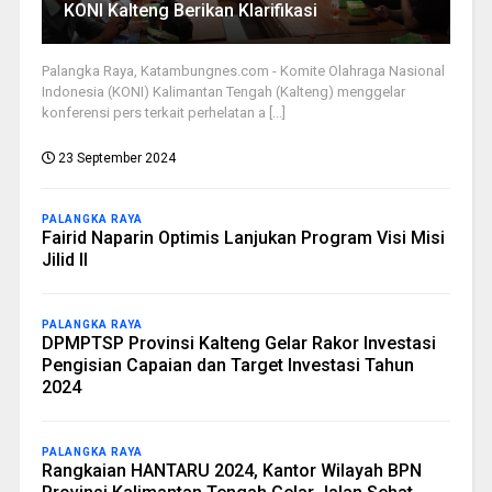
KONI Kalteng Berikan Klarifikasi
Palangka Raya, Katambungnes.com - Komite Olahraga Nasional
Indonesia (KONI) Kalimantan Tengah (Kalteng) menggelar
konferensi pers terkait perhelatan a [...]
23 September 2024
PALANGKA RAYA
Fairid Naparin Optimis Lanjukan Program Visi Misi
Jilid II
PALANGKA RAYA
DPMPTSP Provinsi Kalteng Gelar Rakor Investasi
Pengisian Capaian dan Target Investasi Tahun
2024
PALANGKA RAYA
Rangkaian HANTARU 2024, Kantor Wilayah BPN