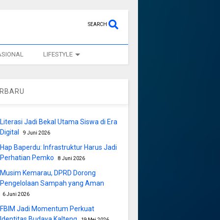
SEARCH
ASIONAL
LIFESTYLE
ERBARU
Literasi Jadi Bekal Utama Siswa di Era
Digital
9 Juni 2026
Hap Baperdu: Infrastruktur Harus Jadi
Perhatian Pemko
8 Juni 2026
Musim Kemarau, DPRD Dorong
Pengelolaan Sampah yang Aman
6 Juni 2026
FBIM Jadi Momentum Perkuat
Identitas Budaya Kalteng
19 Mei 2026