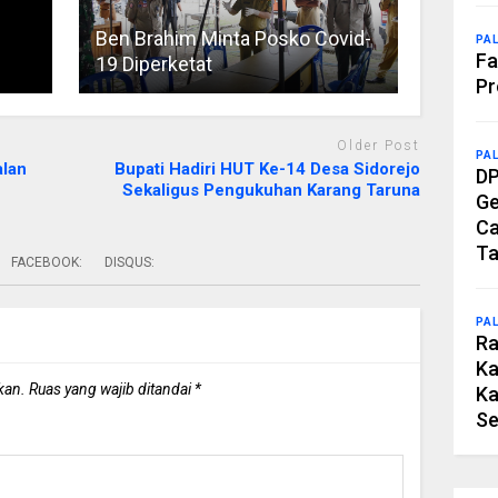
Ben Brahim Minta Posko Covid-
PA
Fa
19 Diperketat
Pr
Older Post
PA
alan
Bupati Hadiri HUT Ke-14 Desa Sidorejo
DP
Sekaligus Pengukuhan Karang Taruna
Ge
Ca
Ta
FACEBOOK:
DISQUS:
PA
Ra
Ka
kan.
Ruas yang wajib ditandai
*
Ka
Se