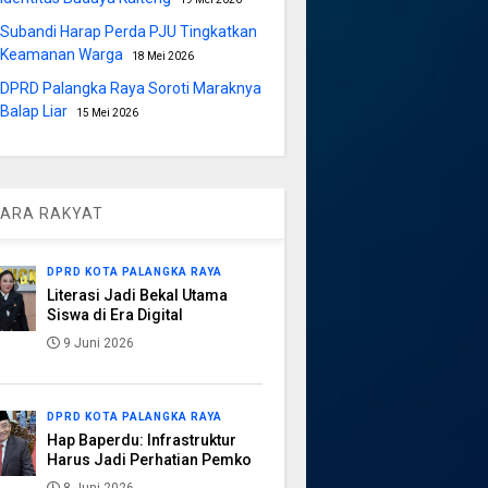
Subandi Harap Perda PJU Tingkatkan
Keamanan Warga
18 Mei 2026
DPRD Palangka Raya Soroti Maraknya
Balap Liar
15 Mei 2026
ARA RAKYAT
DPRD KOTA PALANGKA RAYA
Literasi Jadi Bekal Utama
Siswa di Era Digital
9 Juni 2026
DPRD KOTA PALANGKA RAYA
Hap Baperdu: Infrastruktur
Harus Jadi Perhatian Pemko