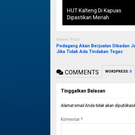
HUT Kalteng Di Kapuas
Dipastikan Meriah
Newer Post
Pedagang Akan Berjualan Dibadan J
Jika Tidak Ada Tindakan Tegas
COMMENTS
WORDPRESS:
0
Tinggalkan Balasan
Alamat email Anda tidak akan dipublikasi
Komentar
*