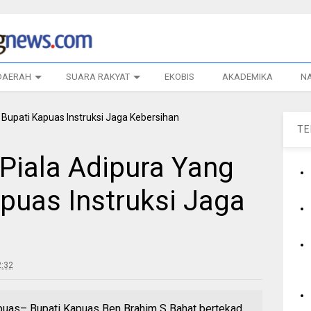
DAERAH
SUARA RAKYAT
EKOBIS
AKADEMIKA
N
T
 Piala Adipura Yang
puas Instruksi Jaga
:32
s– Bupati Kapuas Ben Brahim S Bahat bertekad