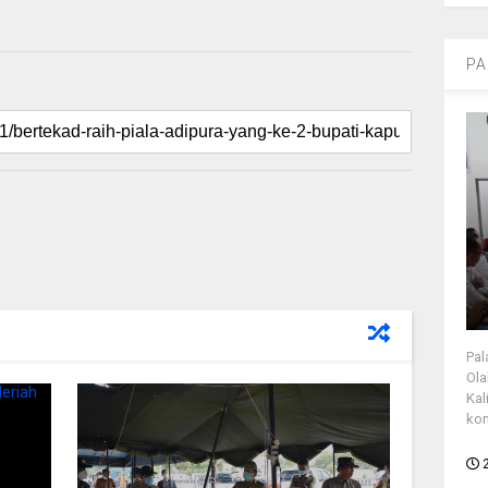
PA
Pal
Ola
Kal
kon