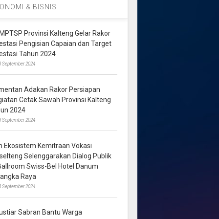
ONOMI & BISNIS
MPTSP Provinsi Kalteng Gelar Rakor
vestasi Pengisian Capaian dan Target
vestasi Tahun 2024
3 September 2024
mentan Adakan Rakor Persiapan
giatan Cetak Sawah Provinsi Kalteng
hun 2024
8 September 2024
m Ekosistem Kemitraan Vokasi
lselteng Selenggarakan Dialog Publik
 Ballroom Swiss-Bel Hotel Danum
langka Raya
8 September 2024
ustiar Sabran Bantu Warga