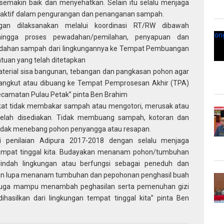
 semakin baik dan menyehatkan. Selain itu selalu menjaga
ut aktif dalam pengurangan dan penanganan sampah.
ngan dilaksanakan melalui koordinasi RT/RW dibawah
ingga proses pewadahan/pemilahan, penyapuan dan
ahan sampah dari lingkungannya ke Tempat Pembuangan
tuan yang telah ditetapkan
erial sisa bangunan, tebangan dan pangkasan pohon agar
diangkut atau dibuang ke Tempat Pemprosesan Akhir (TPA)
Kecamatan Pulau Petak” pinta Ben Brahim
rakat tidak membakar sampah atau mengotori, merusak atau
elah disediakan. Tidak membuang sampah, kotoran dan
a tidak menebang pohon penyangga atau resapan.
 penilaian Adipura 2017-2018 dengan selalu menjaga
tempat tinggal kita. Budayakan menanam pohon/tumbuhan
ndah lingkungan atau berfungsi sebagai peneduh dan
ngan lupa menanam tumbuhan dan pepohonan penghasil buah
juga mampu menambah peghasilan serta pemenuhan gizi
silkan dari lingkungan tempat tinggal kita” pinta Ben