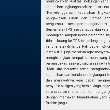
meningkatkan kualitas lingkungan yang
kebersihan lingkungan sekitar serta tur
“Penyelenggaraan kebersihan lingku
pengawasan Lurah dan Camat, seh
pengumpulan serta pembuangan/pemind
Sementara (TPS) sesuai jadual dan keten
Sedangkan sampah bekas perabotan, mat
tidak dibuang ke TPS tetapi langsung 
yang terletak di Handel Palinget km 7,5 
Instruksi ini juga meminta agar masya
menghilangkan tempat sampah yang t
barang bekas lainnya disaluran air sert
“Mari kita bersama-sama menghadapi
kebersihan dan keindahan lingkungan 
dan merawatnya agar dapat memperi
penyedia oksigen yang bersih. Juga ja
karena selain menambah kerindangan 
dengan memakan buah-buahan yang diha
Brahim (sogi)