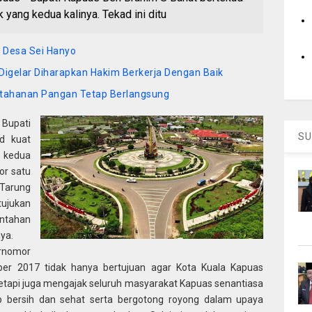
k yang kedua kalinya. Tekad ini ditu
i Desa Sei Hanyo
Digelar Diharapkan Hakim Berkerja Dengan Baik
 Ketahanan Pangan Tetap Berlangsung
 Bupati
SU
d kuat
g kedua
or satu
Tarung
tujukan
ntahan
ya.
ernomor
ober 2017 tidak hanya bertujuan agar Kota Kuala Kapuas
etapi juga mengajak seluruh masyarakat Kapuas senantiasa
 bersih dan sehat serta bergotong royong dalam upaya