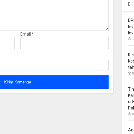
EK
DP
In
In
Email
*
2
Ke
Ke
ta
1
Ti
Ka
di
Pa
1
Ag