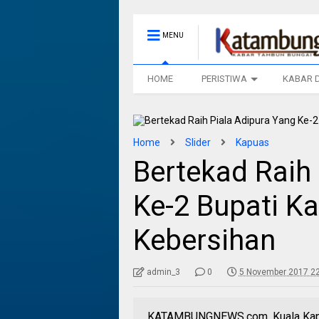
MENU
HOME
PERISTIWA
KABAR 
Home
Slider
Kapuas
Bertekad Raih
Ke-2 Bupati Ka
Kebersihan
admin_3
0
5 November 2017 22
KATAMBUNGNEWS.com, Kuala Kapua