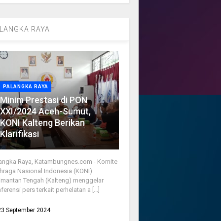
LANGKA RAYA
PALANGKA RAYA
Minim Prestasi di PON
XXI/2024 Aceh-Sumut,
KONI Kalteng Berikan
Klarifikasi
angka Raya, Katambungnes.com - Komite
hraga Nasional Indonesia (KONI)
imantan Tengah (Kalteng) menggelar
ferensi pers terkait perhelatan a [...]
23 September 2024