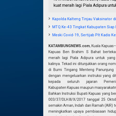
kuat meraih lagi Piala Adipura untu
Kapolda Kalteng Tinjau Vaksinator d
MTQ Ke-43 Tingkat Kabupaten Siap 
Meski Covid-19, Sertijab Plt Kadis
KATAMBUNGNEWS.com
, Kuala Kapuas–
Kapuas Ben Brahim S Bahat berteka
meraih lagi Piala Adipura untuk yan
kalinya. Tekad ini ditunjukkan orang nom
di Bumi Tingang Menteng Panunjung 
dengan mengeluarkan instruksi yang di
kepada seluruh jajaran Pemeri
Kabupaten Kapuas maupun masyarakatn
Bahkan Instruksi Bupati Kapuas yang b
003/37/DLH.III/X/2017 tanggal 25 Okt
semakin Aman, Indah dan Ramah (AIR) t
meningkatkan upaya pembiasaan hidup