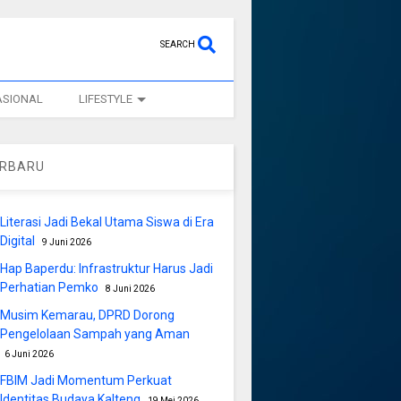
SEARCH
ASIONAL
LIFESTYLE
ERBARU
Literasi Jadi Bekal Utama Siswa di Era
Digital
9 Juni 2026
Hap Baperdu: Infrastruktur Harus Jadi
Perhatian Pemko
8 Juni 2026
Musim Kemarau, DPRD Dorong
Pengelolaan Sampah yang Aman
6 Juni 2026
FBIM Jadi Momentum Perkuat
Identitas Budaya Kalteng
19 Mei 2026