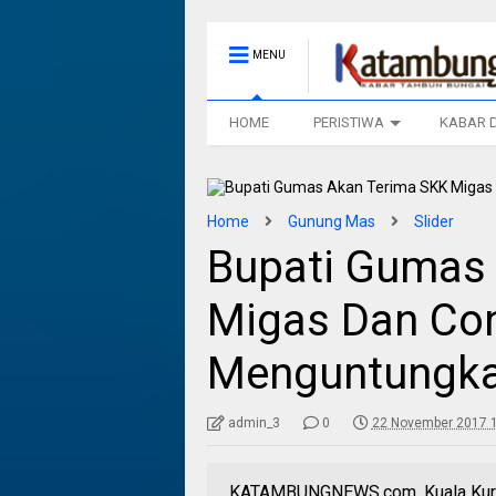
MENU
HOME
PERISTIWA
KABAR 
Home
Gunung Mas
Slider
Bupati Gumas
Migas Dan Con
Menguntungka
admin_3
0
22 November 2017 
KATAMBUNGNEWS.com, Kuala Kurun