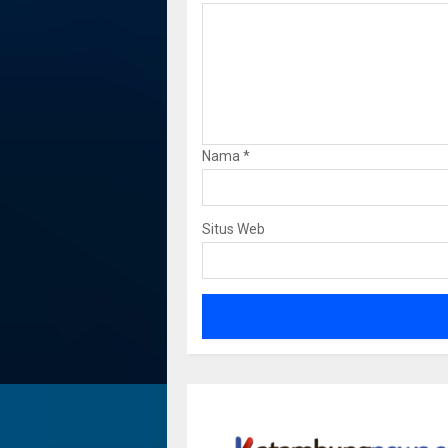
Nama
*
Situs Web
Dua Jemb