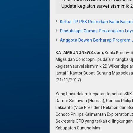
Update kegiatan survei sismimik 2D
Ketua TP PKK Resmikan Balai Bas
Disdukcapil Gumas Perkenalkan La
Anggota Dewan Berharap Program J
KATAMBUNGNEWS.com
, Kuala Kurun– 
Migas dan Conocophilips dalam rangka U
kegiatan survei sismimik 2D Wilker digelar
lantai 1 Kantor Bupati Gunung Mas selasa
(21/11/2017).
Yang hadir dalam kegiatan tersebut, SKK
Damar Setiawan (Humas), Conoco Philip 
Laksanto (Vice President Relation dan Scu
Conoco Phillips Kalimantan ExplorrationL
Sekretaris OPD yang terkait di lingkungan
Kabupaten Gunung Mas.