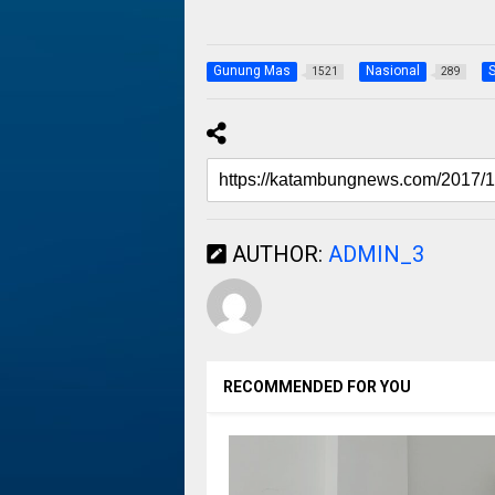
Gunung Mas
Nasional
S
1521
289
AUTHOR:
ADMIN_3
RECOMMENDED FOR YOU