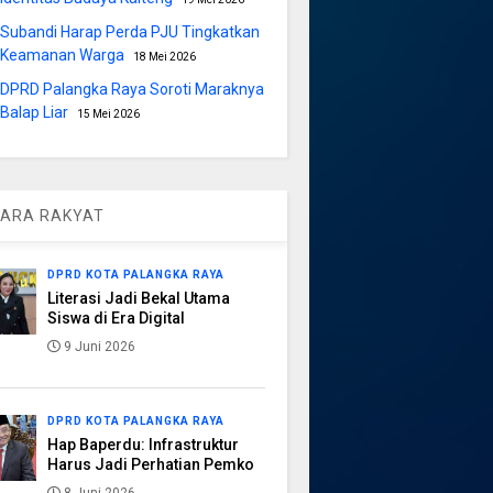
Subandi Harap Perda PJU Tingkatkan
Keamanan Warga
18 Mei 2026
DPRD Palangka Raya Soroti Maraknya
Balap Liar
15 Mei 2026
ARA RAKYAT
DPRD KOTA PALANGKA RAYA
Literasi Jadi Bekal Utama
Siswa di Era Digital
9 Juni 2026
DPRD KOTA PALANGKA RAYA
Hap Baperdu: Infrastruktur
Harus Jadi Perhatian Pemko