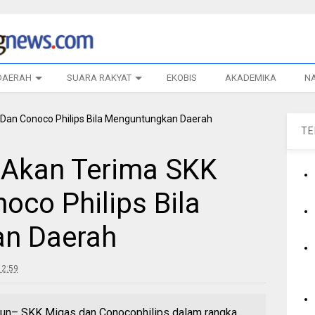
DAERAH
SUARA RAKYAT
EKOBIS
AKADEMIKA
N
T
 Akan Terima SKK
oco Philips Bila
n Daerah
12:59
– SKK Migas dan Conocophilips dalam rangka