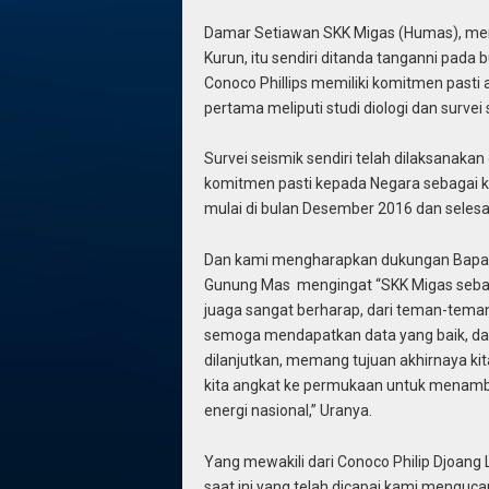
Damar Setiawan SKK Migas (Humas), menj
Kurun, itu sendiri ditanda tanganni pad
Conoco Phillips memiliki komitmen pasti 
pertama meliputi studi diologi dan survei 
Survei seismik sendiri telah dilaksanak
komitmen pasti kepada Negara sebagai ko
mulai di bulan Desember 2016 dan selesa
Dan kami mengharapkan dukungan Bapak 
Gunung Mas mengingat “SKK Migas sebaga
juaga sangat berharap, dari teman-teman 
semoga mendapatkan data yang baik, dan
dilanjutkan, memang tujuan akhirnaya k
kita angkat ke permukaan untuk menam
energi nasional,” Uranya.
Yang mewakili dari Conoco Philip Djoan
saat ini yang telah dicapai kami mengu