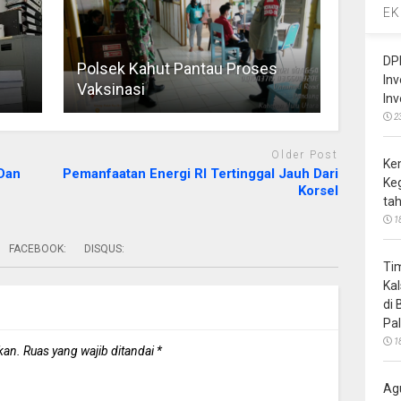
EK
DP
Polsek Kahut Pantau Proses
In
Vaksinasi
In
2
Older Post
Ke
Dan
Pemanfaatan Energi RI Tertinggal Jauh Dari
Ke
Korsel
ta
1
FACEBOOK:
DISQUS:
Ti
Ka
di
Pa
1
kan.
Ruas yang wajib ditandai
*
Ag