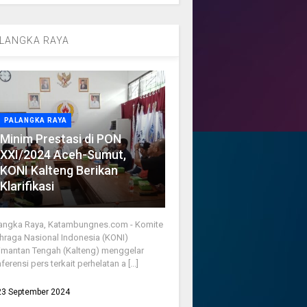
LANGKA RAYA
PALANGKA RAYA
Minim Prestasi di PON
XXI/2024 Aceh-Sumut,
KONI Kalteng Berikan
Klarifikasi
angka Raya, Katambungnes.com - Komite
hraga Nasional Indonesia (KONI)
imantan Tengah (Kalteng) menggelar
ferensi pers terkait perhelatan a [...]
23 September 2024