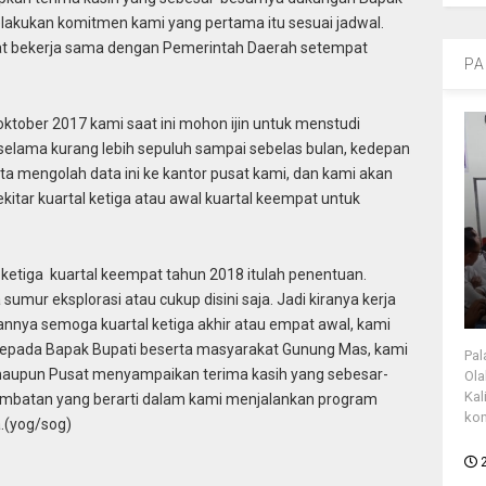
elakukan komitmen kami yang pertama itu sesuai jadwal.
t bekerja sama dengan Pemerintah Daerah setempat
PA
oktober 2017 kami saat ini mohon ijin untuk menstudi
t selama kurang lebih sepuluh sampai sebelas bulan, kedepan
rta mengolah data ini ke kantor pusat kami, dan kami akan
itar kuartal ketiga atau awal kuartal keempat untuk
l ketiga kuartal keempat tahun 2018 itulah penentuan.
mur eksplorasi atau cukup disini saja. Jadi kiranya kerja
pannya semoga kuartal ketiga akhir atau empat awal, kami
kepada Bapak Bupati beserta masyarakat Gunung Mas, kami
Pal
maupun Pusat menyampaikan terima kasih yang sebesar-
Ola
Kal
hambatan yang berarti dalam kami menjalankan program
kon
a.(yog/sog)