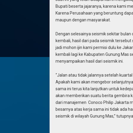
Bupati beserta jajaranya, karena kami m
Karena Perusahaan yang beruntung dapa
maupun dengan masyarakat.
Dengan selesainya seismik sekitar bulan 
kembali, hasil dari pada seismik tersebu
jadi mohon ijin kami permisi dulu ke Jaka
kembali lagi ke Kabupaten Gunung Mas sek
menyampaikan hasil dari seismik ini.
“Jalan atau tidak jalannya setelah kuarta
Apakah kami akan mengebor selanjutnya su
sama ini terus kita lanjutkan untuk kede
akan memberikan suatu berita gembira 
dari manajemen Conoco Philip Jakarta 
besarnya atas kerja sama ini tidak ada 
seismik di wilayah Gunung Mas,” tutupny