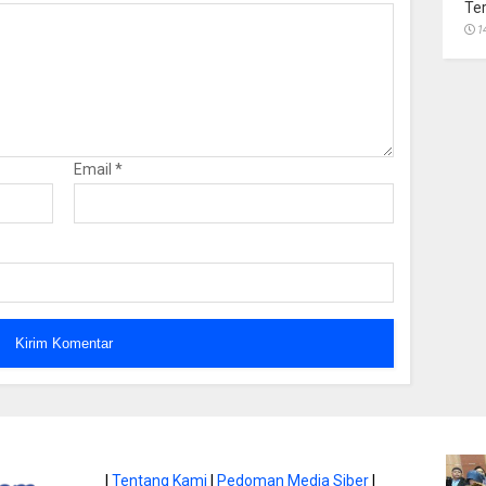
Te
1
Email
*
atan di Gunung
|
Tentang Kami
|
Pedoman Media Siber
|