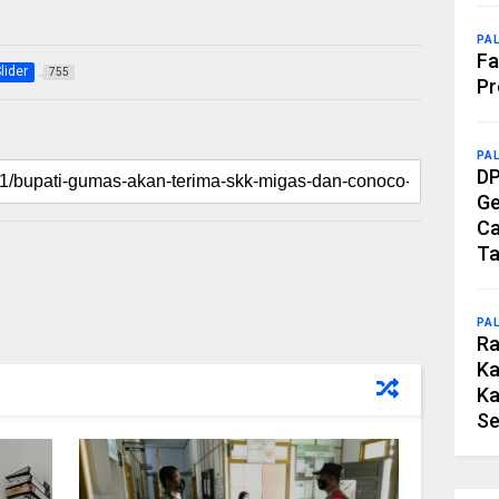
PA
Fa
lider
755
Pr
PA
DP
Ge
Ca
Ta
PA
Ra
Ka
Ka
Se