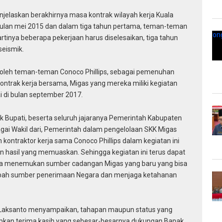
elaskan berakhirnya masa kontrak wilayah kerja Kuala
a bulan mei 2015 dan dalam tiga tahun pertama, teman-teman
artinya beberapa pekerjaan harus diselesaikan, tiga tahun
seismik.
an oleh teman-teman Conoco Phillips, sebagai pemenuhan
ntrak kerja bersama, Migas yang mereka miliki kegiatan
i di bulan september 2017.
Bupati, beserta seluruh jajaranya Pemerintah Kabupaten
i Wakil dari, Pemerintah dalam pengelolaan SKK Migas
kontraktor kerja sama Conoco Phillips dalam kegiatan ini
 hasil yang memuaskan. Sehingga kegiatan ini terus dapat
ita menemukan sumber cadangan Migas yang baru yang bisa
bah sumber penerimaan Negara dan menjaga ketahanan
g Laksanto menyampaikan, tahapan maupun status yang
capkan terima kasih yang sebesar-besarnya dukungan Bapak