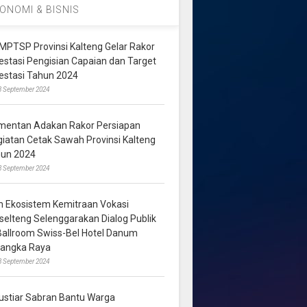
ONOMI & BISNIS
MPTSP Provinsi Kalteng Gelar Rakor
vestasi Pengisian Capaian dan Target
vestasi Tahun 2024
3 September 2024
mentan Adakan Rakor Persiapan
giatan Cetak Sawah Provinsi Kalteng
hun 2024
8 September 2024
m Ekosistem Kemitraan Vokasi
lselteng Selenggarakan Dialog Publik
 Ballroom Swiss-Bel Hotel Danum
langka Raya
8 September 2024
ustiar Sabran Bantu Warga