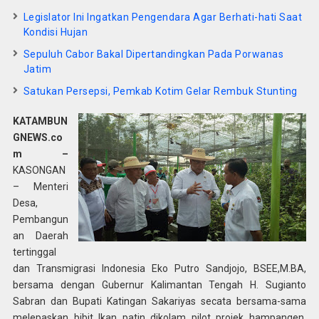
Legislator Ini Ingatkan Pengendara Agar Berhati-hati Saat
Kondisi Hujan
Sepuluh Cabor Bakal Dipertandingkan Pada Porwanas
Jatim
Satukan Persepsi, Pemkab Kotim Gelar Rembuk Stunting
KATAMBUN
GNEWS.co
m –
KASONGAN
– Menteri
Desa,
Pembangun
an Daerah
tertinggal
dan Transmigrasi Indonesia Eko Putro Sandjojo, BSEE,M.BA,
bersama dengan Gubernur Kalimantan Tengah H. Sugianto
Sabran dan Bupati Katingan Sakariyas secata bersama-sama
melepaskan bibit Ikan patin dikolam pilot projek hampangen,