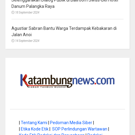
Selenggarakan Dialog Publik di Ballroom Swiss-Bel Hotel
Danum Palangka Raya
18 September 2024
Agustiar Sabran Bantu Warga Terdampak Kebakaran di
Jalan Anoi
14 September 2024
|
Tentang Kami
|
Pedoman Media Siber
|
|
Etika Kode Etik
|
SOP Perlindungan Wartawan
|