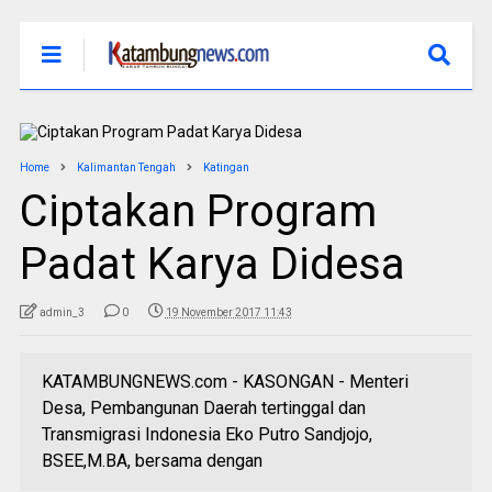
Home
Kalimantan Tengah
Katingan
Ciptakan Program
Padat Karya Didesa
admin_3
0
19 November 2017 11:43
KATAMBUNGNEWS.com - KASONGAN - Menteri
Desa, Pembangunan Daerah tertinggal dan
Transmigrasi Indonesia Eko Putro Sandjojo,
BSEE,M.BA, bersama dengan