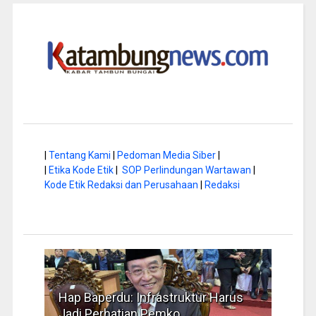
|
Tentang Kami
|
Pedoman Media Siber
|
|
Etika Kode Etik
|
SOP Perlindungan Wartawan
|
Kode Etik Redaksi dan Perusahaan
|
Redaksi
a di
Hap Baperdu: Infrastruktur Harus
Musi
Jadi Perhatian Pemko
Peng