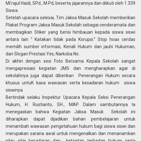
Mi’rajul Haidi, SPd., M.Pd, beserta jajarannya dan diikuti oleh 1.339
Siswa.
Setelah upacara selesai, Tim Jaksa Masuk Sekolah memberikan
Plakat Program Jaksa Masuk Sekolah sebagai cenderamata dan
membagikan Stiker yang berisi himbauan kepada siswa siswi
antara lain ” Katakan tidak pada Korupsi.” Stop hoax cerdas
memilih sumber informasi, Kenali Hukum dan jauhi Hukuman,
dan Slogan Prestasi Yes, Narkoba No.
Di akhiri dengan sesi Foto Bersama Kepala Sekolah sangat
mengapresiasi kegiatan JMS dan mengharapkan agar di
sekolahnya juga dapat diberikan Penerangan Hukum secara
khusus untuK kasa wawasan serta kesadaran hukum siswa
siswinya.
Bertindak selaku Inspektur Upacara Kepala Seksi Penerangan
Hukum, H. Rustianto, SH., MAP. Dalam sambutannya Ia
menegaskan bahwa Kegiatan Jaksa Masuk Sekolah ini
diharapkan dapat dijadikan bahan pembelajaran untuk
menambah wawasan pengetahuan hukum bagi siswa siswi dan
merupakan sarana awal untuk mengenalkan dan menanamkan
nilai- nilai kesadaran dan ketaatan terhadap hukum serta