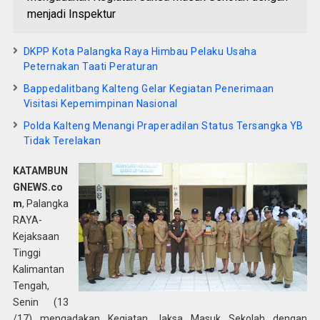
menjadi Inspektur
DKPP Kota Palangka Raya Himbau Pelaku Usaha
Peternakan Taati Peraturan
Bappedalitbang Kalteng Gelar Kegiatan Penerimaan
Visitasi Kepemimpinan Nasional
Polda Kalteng Menangi Praperadilan Status Tersangka YB
Tidak Terelakan
KATAMBUN
GNEWS.co
m
, Palangka
RAYA-
Kejaksaan
Tinggi
Kalimantan
Tengah,
Senin (13
/17) mengadakan Kegiatan Jaksa Masuk Sekolah dengan