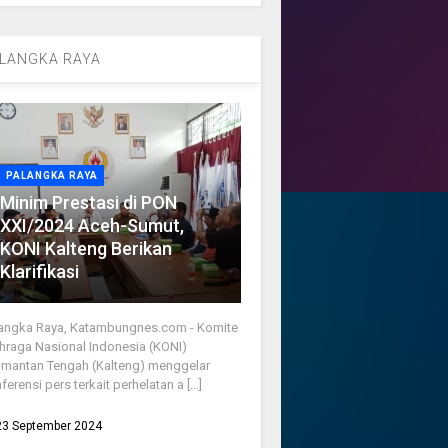
LANGKA RAYA
PALANGKA RAYA
Minim Prestasi di PON
XXI/2024 Aceh-Sumut,
KONI Kalteng Berikan
Klarifikasi
angka Raya, Katambungnes.com - Komite
hraga Nasional Indonesia (KONI)
imantan Tengah (Kalteng) menggelar
ferensi pers terkait perhelatan a [...]
23 September 2024