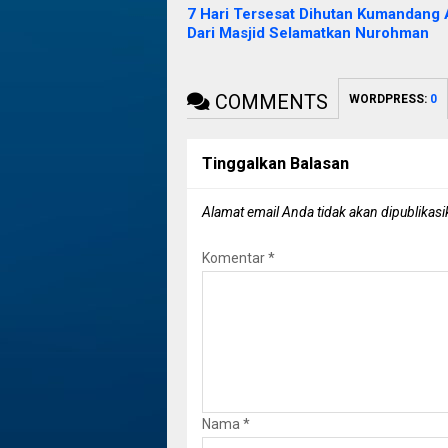
7 Hari Tersesat Dihutan Kumandang
Dari Masjid Selamatkan Nurohman
COMMENTS
WORDPRESS:
0
Tinggalkan Balasan
Alamat email Anda tidak akan dipublikasi
Komentar
*
Nama
*