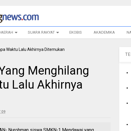
DAERAH
SUARA RAKYAT
EKOBIS
AKADEMIKA
N
T
 Yang Menghilang
u Lalu Akhirnya
:09
- Nurohman siswa SMKN-1 Mendawai yang