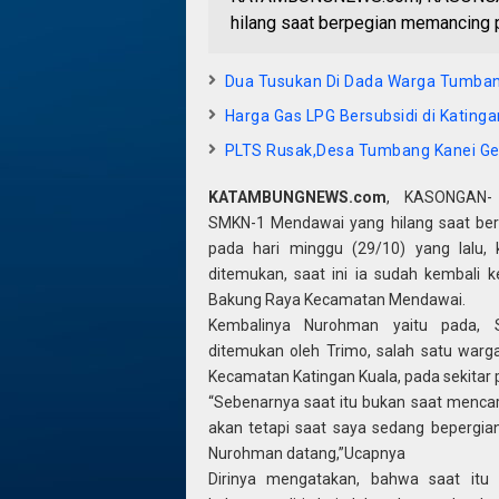
hilang saat berpegian memancing pa
Dua Tusukan Di Dada Warga Tumba
Harga Gas LPG Bersubsidi di Kating
PLTS Rusak,Desa Tumbang Kanei Ge
KATAMBUNGNEWS.com
, KASONGAN-
SMKN-1 Mendawai yang hilang saat be
pada hari minggu (29/10) yang lalu, k
ditemukan, saat ini ia sudah kembali 
Bakung Raya Kecamatan Mendawai.
Kembalinya Nurohman yaitu pada, S
ditemukan oleh Trimo, salah satu warg
Kecamatan Katingan Kuala, pada sekitar p
“Sebenarnya saat itu bukan saat mencar
akan tetapi saat saya sedang bepergian
Nurohman datang,”Ucapnya
Dirinya mengatakan, bahwa saat itu