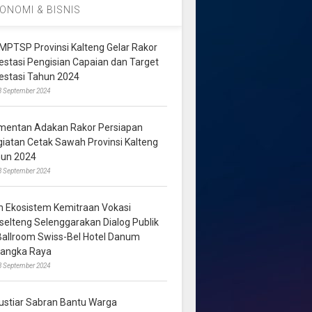
ONOMI & BISNIS
MPTSP Provinsi Kalteng Gelar Rakor
vestasi Pengisian Capaian dan Target
vestasi Tahun 2024
3 September 2024
mentan Adakan Rakor Persiapan
giatan Cetak Sawah Provinsi Kalteng
hun 2024
8 September 2024
m Ekosistem Kemitraan Vokasi
lselteng Selenggarakan Dialog Publik
 Ballroom Swiss-Bel Hotel Danum
langka Raya
8 September 2024
ustiar Sabran Bantu Warga