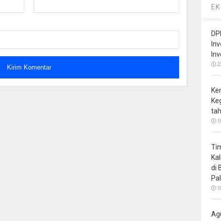
EK
DP
In
In
2
Ke
Ke
ta
1
Ti
Ka
di
Pa
1
Ag