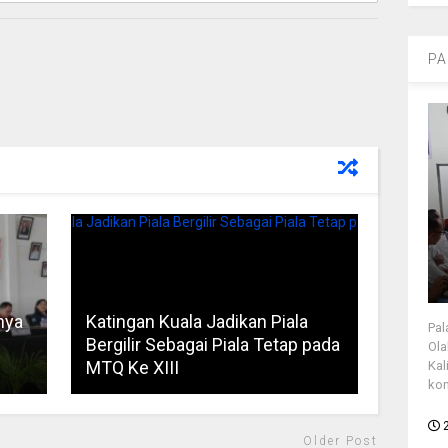
PA
nya
Katingan Kuala Jadikan Piala
Pal
Bergilir Sebagai Piala Tetap pada
Ola
MTQ Ke XIII
Kal
kon
Older Post