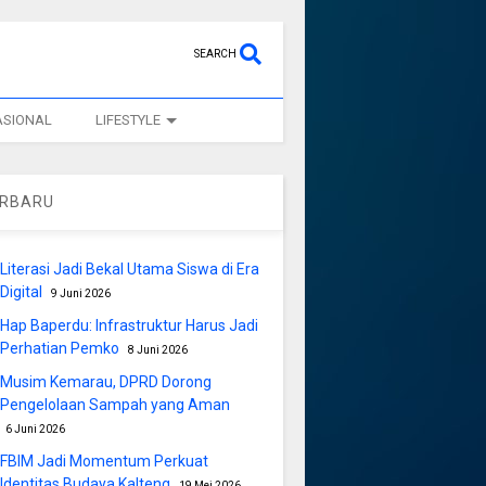
SEARCH
ASIONAL
LIFESTYLE
ERBARU
Literasi Jadi Bekal Utama Siswa di Era
Digital
9 Juni 2026
Hap Baperdu: Infrastruktur Harus Jadi
Perhatian Pemko
8 Juni 2026
Musim Kemarau, DPRD Dorong
Pengelolaan Sampah yang Aman
6 Juni 2026
FBIM Jadi Momentum Perkuat
Identitas Budaya Kalteng
19 Mei 2026