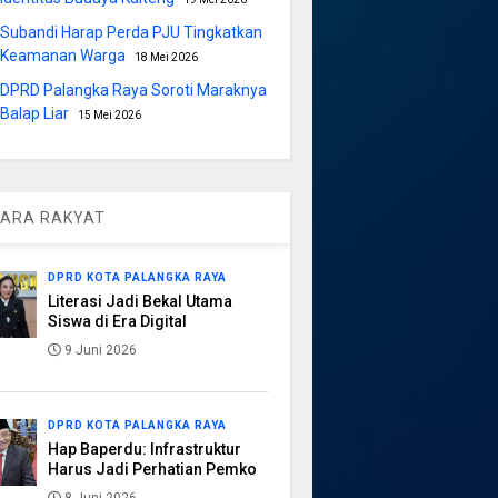
Subandi Harap Perda PJU Tingkatkan
Keamanan Warga
18 Mei 2026
DPRD Palangka Raya Soroti Maraknya
Balap Liar
15 Mei 2026
ARA RAKYAT
DPRD KOTA PALANGKA RAYA
Literasi Jadi Bekal Utama
Siswa di Era Digital
9 Juni 2026
DPRD KOTA PALANGKA RAYA
Hap Baperdu: Infrastruktur
Harus Jadi Perhatian Pemko