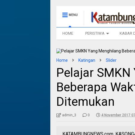
MENU
HOME
PERISTIWA
KABAR 
Home
Katingan
Slider
Pelajar SMKN
Beberapa Wakt
Ditemukan
admin_3
0
4 November 2017 07
KATAMBUNGNEWS.com, KASONGAN