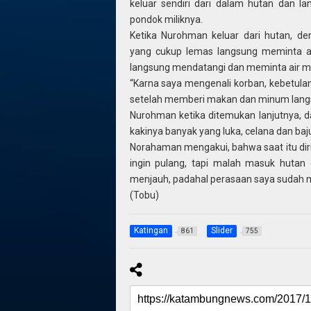
keluar sendiri dari dalam hutan dan l
pondok miliknya.
Ketika Nurohman keluar dari hutan, de
yang cukup lemas langsung meminta ai
langsung mendatangi dan meminta air m
“Karna saya mengenali korban, kebetulan
setelah memberi makan dan minum lan
Nurohman ketika ditemukan lanjutnya,
kakinya banyak yang luka, celana dan ba
Norahaman mengakui, bahwa saat itu diri
ingin pulang, tapi malah masuk hutan
menjauh, padahal perasaan saya sudah me
(Tobu)
Katingan
Slider
861
755