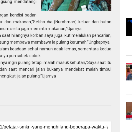
angsung mendatangi
ngan kondisi badan
r dan makanan,”Setiba dia (Nurohman) keluar dari hutan
inum serta juga meminta makanan,”Ujarnya
 saat hilangnya korban saya juga ikut melalukan pencarian,
gsung membawa membawa ia pulang kerumah,”Ungkapnya
 dalam keadaan sehat namun agak lemas, sementara kedua
junya pun sobek-sobek.
nya ingin pulang tetapi malah masuk kehutan,”Saya saat itu
 dan saat mencari jalan bukanya mendekat malah timbul
ngikuti jalan pulang,”Ujarnya