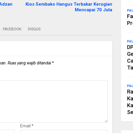
 Adzan
Kios Sembako Hangus Terbakar Kerugian
Mencapai 70 Juta
PA
Fa
Pr
FACEBOOK:
DISQUS:
PA
DP
Ge
Ca
kan.
Ruas yang wajib ditandai
*
Ta
PA
Ra
Ka
Ka
Se
Email
*