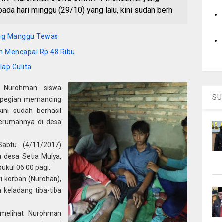
da hari minggu (29/10) yang lalu, kini sudah berh
ng Manggu Tewas
an Mencapai Rp 48 Ribu
lap Gulita
 Nurohman siswa
SU
rpegian memancing
ini sudah berhasil
kerumahnya di desa
abtu (4/11/2017)
a desa Setia Mulya,
ukul 06.00 pagi.
i korban (Nurohan),
 keladang tiba-tiba
 melihat Nurohman